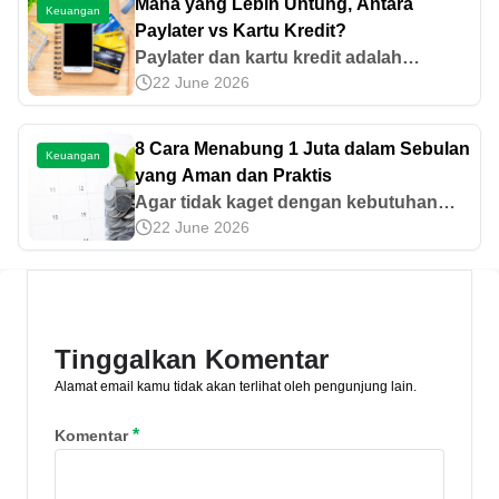
Mana yang Lebih Untung, Antara
Keuangan
Paylater vs Kartu Kredit?
Paylater dan kartu kredit adalah
22 June 2026
layanan finansial yang memudahkan
aktivitas belanja. Ketahui mana yang
lebih untung antara paylater vs kartu
8 Cara Menabung 1 Juta dalam Sebulan
Keuangan
kredit di sini!
yang Aman dan Praktis
Agar tidak kaget dengan kebutuhan
22 June 2026
mendadak, kamu perlu tahu cara
menabung 1 juta dalam sebulan yang
aman dan praktis. Yuk simak
informasinya di sini!
Tinggalkan Komentar
Alamat email kamu tidak akan terlihat oleh pengunjung lain.
*
Komentar