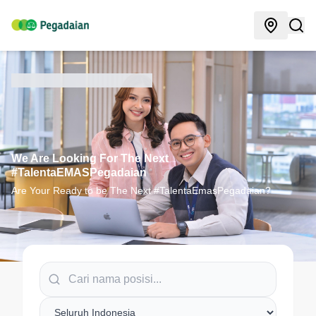
We Are Looking For The Next
#TalentaEMASPegadaian
Are Your Ready to be The Next #TalentaEmasPegadaian?