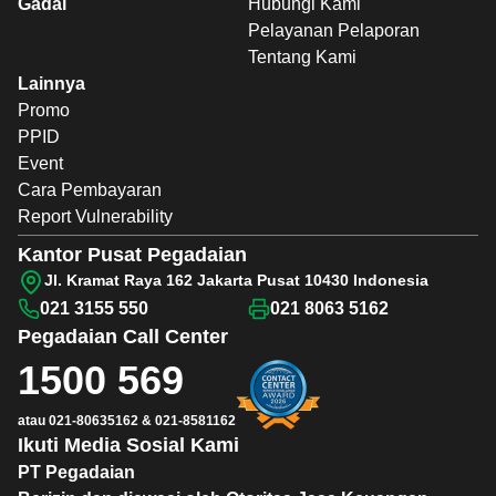
Gadai
Hubungi Kami
Pelayanan Pelaporan
Tentang Kami
Lainnya
Promo
PPID
Event
Cara Pembayaran
Report Vulnerability
Kantor Pusat Pegadaian
Jl. Kramat Raya 162 Jakarta Pusat 10430 Indonesia
021 3155 550
021 8063 5162
Pegadaian
Call Center
1500 569
atau
021-80635162
&
021-8581162
Ikuti Media Sosial Kami
PT Pegadaian