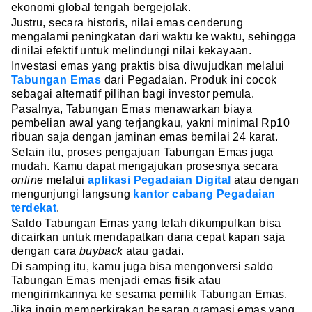
ekonomi global tengah bergejolak.
Justru, secara historis, nilai emas cenderung
mengalami peningkatan dari waktu ke waktu, sehingga
dinilai efektif untuk melindungi nilai kekayaan.
Investasi emas yang praktis bisa diwujudkan melalui
Tabungan Emas
dari Pegadaian. Produk ini cocok
sebagai alternatif pilihan bagi investor pemula.
Pasalnya, Tabungan Emas menawarkan biaya
pembelian awal yang terjangkau, yakni minimal Rp10
ribuan saja dengan jaminan emas bernilai 24 karat.
Selain itu, proses pengajuan Tabungan Emas juga
mudah. Kamu dapat mengajukan prosesnya secara
online
melalui
aplikasi Pegadaian Digital
atau dengan
mengunjungi langsung
kantor cabang Pegadaian
terdekat
.
Saldo Tabungan Emas yang telah dikumpulkan bisa
dicairkan untuk mendapatkan dana cepat kapan saja
dengan cara
buyback
atau gadai.
Di samping itu, kamu juga bisa mengonversi saldo
Tabungan Emas menjadi emas fisik atau
mengirimkannya ke sesama pemilik Tabungan Emas.
Jika ingin memperkirakan besaran gramasi emas yang