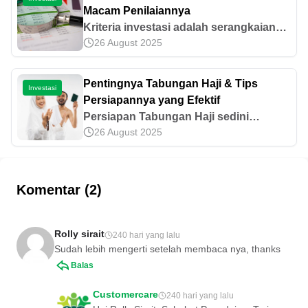
selengkapnya di sini!
Macam Penilaiannya
Kriteria investasi adalah serangkaian
26 August 2025
penilaian yang digunakan oleh investor
dalam menganalisis peluang dan risiko
investasi. Ini informasi lengkapnya.
Pentingnya Tabungan Haji & Tips
Investasi
Persiapannya yang Efektif
Persiapan Tabungan Haji sedini
26 August 2025
mungkin sangatlah penting. Yuk, simak
informasi terkait cara mulai menabung
haji secara efektif selengkapnya di
artikel ini!
Komentar (2)
Rolly sirait
240 hari yang lalu
Sudah lebih mengerti setelah membaca nya, thanks
Balas
Customercare
240 hari yang lalu