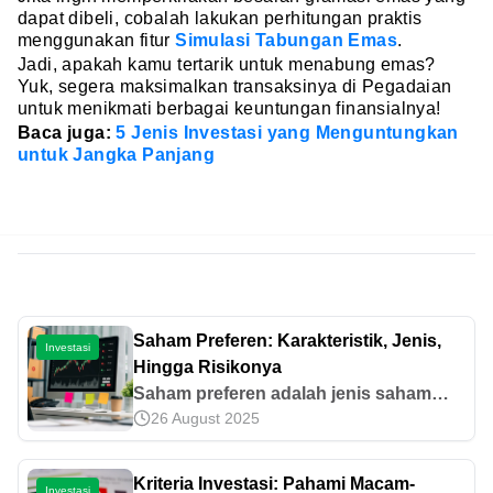
dapat dibeli, cobalah lakukan perhitungan praktis
menggunakan fitur
Simulasi Tabungan Emas
.
Jadi, apakah kamu tertarik untuk menabung emas?
Yuk, segera maksimalkan transaksinya di Pegadaian
untuk menikmati berbagai keuntungan finansialnya!
Baca juga:
5 Jenis Investasi yang Menguntungkan
untuk Jangka Panjang
Saham Preferen: Karakteristik, Jenis,
Investasi
Hingga Risikonya
Saham preferen adalah jenis saham
26 August 2025
yang bisa memberikan prioritas lebih ke
pemiliknya atas aset dan laba
perusahaan. Simak informasi
Kriteria Investasi: Pahami Macam-
Investasi