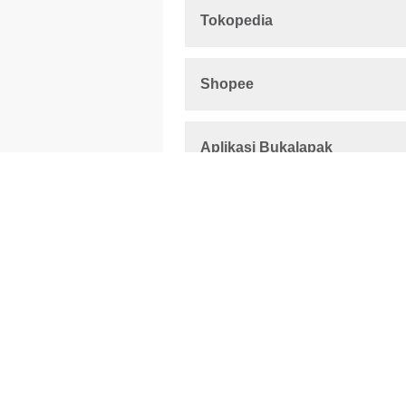
Tokopedia
Shopee
Aplikasi Bukalapak
Website Bukalapak
Link Aja
GoTagihan
Indomaret