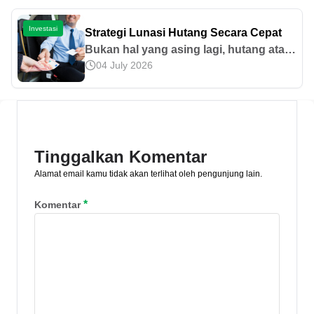
mentah seperti logam, energi,
pertanian, dan peternakan. Pelajari
Investasi
Strategi Lunasi Hutang Secara Cepat
selengkapnya di sini!
Bukan hal yang asing lagi, hutang atau
04 July 2026
pinjaman merupakan salah satu jalan
keluar bagi seseorang yang mengalami
permasalahan keuangan.
Tinggalkan Komentar
Alamat email kamu tidak akan terlihat oleh pengunjung lain.
*
Komentar