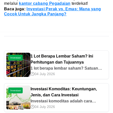
melalui
kantor cabang Pegadaian
terdekat!
Baca juga:
Investasi Perak vs. Emas: Mana yang
Cocok Untuk Jangka Panjang?
1 Lot Berapa Lembar Saham? Ini
Investasi
Perhitungan dan Tujuannya
1 lot berapa lembar saham? Satuan
04 July 2026
pembelian saham ini mengindikasikan
100 lembar saham untuk menunjukkan
jumlah unitnya. Simak perhitungan
Investasi Komoditas: Keuntungan,
Investasi
lengkapnya di sini!
Jenis, dan Cara Investasi
Investasi komoditas adalah cara
04 July 2026
menanamkan modal pada barang