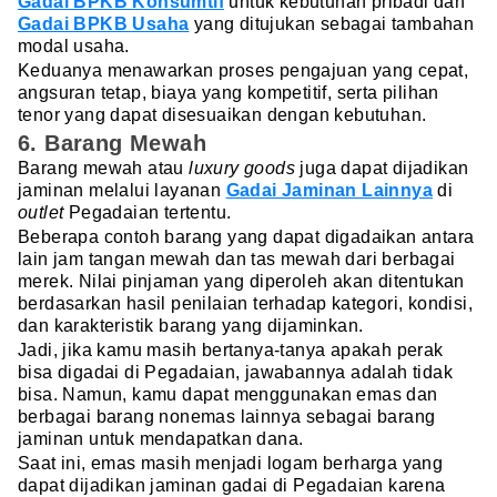
Gadai BPKB Konsumtif
untuk kebutuhan pribadi dan
Gadai BPKB Usaha
yang ditujukan sebagai tambahan
modal usaha.
Keduanya menawarkan proses pengajuan yang cepat,
angsuran tetap, biaya yang kompetitif, serta pilihan
tenor yang dapat disesuaikan dengan kebutuhan.
6. Barang Mewah
Barang mewah atau
luxury goods
juga dapat dijadikan
jaminan melalui layanan
Gadai Jaminan Lainnya
di
outlet
Pegadaian tertentu.
Beberapa contoh barang yang dapat digadaikan antara
lain jam tangan mewah dan tas mewah dari berbagai
merek. Nilai pinjaman yang diperoleh akan ditentukan
berdasarkan hasil penilaian terhadap kategori, kondisi,
dan karakteristik barang yang dijaminkan.
Jadi, jika kamu masih bertanya-tanya apakah perak
bisa digadai di Pegadaian, jawabannya adalah tidak
bisa. Namun, kamu dapat menggunakan emas dan
berbagai barang nonemas lainnya sebagai barang
jaminan untuk mendapatkan dana.
Saat ini, emas masih menjadi logam berharga yang
dapat dijadikan jaminan gadai di Pegadaian karena