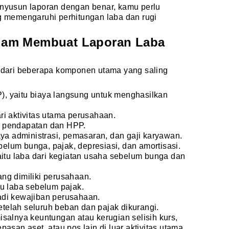
yusun laporan dengan benar, kamu perlu
memengaruhi perhitungan laba dan rugi
lam Membuat Laporan Laba
n dari beberapa komponen utama yang saling
, yaitu biaya langsung untuk menghasilkan
i aktivitas utama perusahaan.
ara pendapatan dan HPP.
aya administrasi, pemasaran, dan gaji karyawan.
lum bunga, pajak, depresiasi, dan amortisasi.
aitu laba dari kegiatan usaha sebelum bunga dan
ng dimiliki perusahaan.
u laba sebelum pajak.
adi kewajiban perusahaan.
setelah seluruh beban dan pajak dikurangi.
salnya keuntungan atau kerugian selisih kurs,
asan aset, atau pos lain di luar aktivitas utama