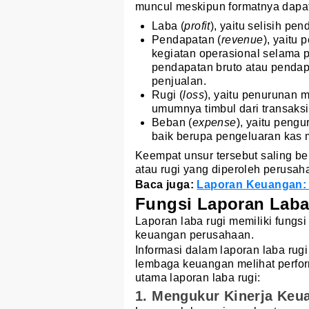
muncul meskipun formatnya dapat 
Laba (
profit
), yaitu selisih pe
Pendapatan (
revenue
), yaitu
kegiatan operasional selama p
pendapatan bruto atau pendapa
penjualan.
Rugi (
loss
), yaitu penurunan 
umumnya timbul dari transaksi 
Beban (
expense
), yaitu peng
baik berupa pengeluaran kas 
Keempat unsur tersebut saling b
atau rugi yang diperoleh perusah
Baca juga:
Laporan Keuangan: 
Fungsi Laporan Laba
Laporan laba rugi memiliki fungsi
keuangan perusahaan.
Informasi dalam laporan laba rug
lembaga keuangan melihat perform
utama laporan laba rugi:
1. Mengukur Kinerja Keu