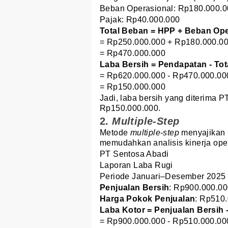
Beban Operasional: Rp180.000.
Pajak: Rp40.000.000
Total Beban = HPP + Beban Ope
= Rp250.000.000 + Rp180.000.0
= Rp470.000.000
Laba Bersih = Pendapatan - To
= Rp620.000.000 - Rp470.000.00
= Rp150.000.000
Jadi, laba bersih yang diterima 
Rp150.000.000.
2.
Multiple-Step
Metode
multiple-step
menyajikan 
memudahkan analisis kinerja ope
PT Sentosa Abadi
Laporan Laba Rugi
Periode Januari–Desember 2025
Penjualan Bersih
: Rp900.000.0
Harga Pokok Penjualan
: Rp510
Laba Kotor = Penjualan Bersih
= Rp900.000.000 - Rp510.000.00