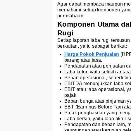
Agar dapat membaca maupun men
memahami setiap komponen yang 
perusahaan.
Komponen Utama da
Rugi
Setiap laporan laba rugi tersusu
berkaitan, yaitu sebagai berikut:
Harga Pokok Penjualan
(HPP)
barang atau jasa.
Pendapatan atau penjualan dar
Laba kotor, yaitu selisih ant
Beban operasional, seperti bi
EBITDA menunjukkan laba sebe
EBIT atau laba operasional, y
pajak.
Beban bunga atas pinjaman ya
EBT (Earnings Before Tax) ata
Pajak penghasilan yang menj
Laba bersih, yaitu laba akhir 
Pendapatan dan beban lain, mi
keuntungan atau kerugian pelep