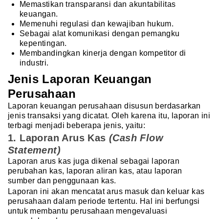
Memastikan transparansi dan akuntabilitas
keuangan.
Memenuhi regulasi dan kewajiban hukum.
Sebagai alat komunikasi dengan pemangku
kepentingan.
Membandingkan kinerja dengan kompetitor di
industri.
Jenis Laporan Keuangan
Perusahaan
Laporan keuangan perusahaan disusun berdasarkan
jenis transaksi yang dicatat. Oleh karena itu, laporan ini
terbagi menjadi beberapa jenis, yaitu:
1. Laporan Arus Kas
(Cash Flow
Statement)
Laporan arus kas juga dikenal sebagai laporan
perubahan kas, laporan aliran kas, atau laporan
sumber dan penggunaan kas.
Laporan ini akan mencatat arus masuk dan keluar kas
perusahaan dalam periode tertentu. Hal ini berfungsi
untuk membantu perusahaan mengevaluasi