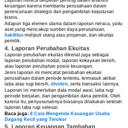
Laporan neraca berperan penting dalam analisis
keuangan karena membantu perusahaan dalam
perencanaan strategis dan pengambilan keputusan
bisnis.
Adapun tiga elemen utama dalam laporan neraca, yaitu
aset yang mencakup sumber daya perusahaan,
liabilitas
meliputi utang atau pinjaman, dan ekuitas
pemilik.
4. Laporan Perubahan Ekuitas
Laporan perubahan ekuitas dikenal juga sebagai
laporan perubahan modal, laporan kekayaan bersih,
atau laporan perubahan posisi keuangan.
Jenis laporan ini mencatat perubahan ekuitas
perusahaan dalam periode tertentu, termasuk akibat
laba atau rugi bersih,
dividen
, serta transaksi lainnya.
Laporan ini memerlukan data modal awal, laba rugi
periode berjalan, dan pengambilan dana pemilik. Oleh
karena itu, penyusunannya biasanya dilakukan setelah
laporan laba rugi selesai.
Baca juga:
8 Cara Mengelola Keuangan Usaha
Dagang Kecil yang Terukur
5. Laporan Keuangan Tambahan