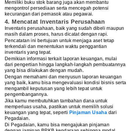
Memiliki buku stok barang juga akan membantu
mengontrol persediaan serta mencegah potensi
kecurangan dari pemasok atau pegawai.
4. Mencatat Inventaris Perusahaan
Inventaris perusahaan, baik yang sudah dibeli maupun
masih dalam proses, harus dicatat dengan rapi.
Pencatatan ini bertujuan untuk menjaga aset tetap
terkendali dan menentukan waktu penggantian
inventaris yang tepat.
Demikian informasi terkait laporan keuangan, mulai
dari pengertian hingga langkah-langkah pembuatannya
yang bisa dilakukan dengan mudah.
Dengan memahami dan menyusun laporan keuangan
yang baik, kamu bisa mengevaluasi kondisi bisnis serta
mengambil keputusan yang lebih tepat untuk
pengembangannya.
Jika kamu membutuhkan tambahan dana untuk
memperluas usaha, pastikan untuk memilih solusi
keuangan yang tepat, seperti
Pinjaman Usaha
dari
Pegadaian.
Di Pegadaian, kamu bisa mengajukan pinjaman
dengan jaminan BPKB kendaraan sehingga modal