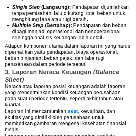
Single Step
(Langsung):
Pendapatan dijumlahkan
tanpa pemisahan, lalu dikurangi total beban untuk
menghitung laba atau rugi bersih.
Multiple Step
(Bertahap):
Pendapatan dan beban
dibagi menjadi operasional dan nonoperasional
sehingga analisis keuangan lebih detail.
Adapun komponen utama dalam laporan ini yang harus
diperhatikan yaitu pendapatan, biaya operasional,
beban pinjaman, beban pajak, dan laba rugi
perusahaan dalam periode tersebut.
3. Laporan Neraca Keuangan
(Balance
Sheet)
Neraca atau laporan posisi keuangan adalah laporan
yang mencerminkan kondisi keuangan perusahaan
pada suatu periode tertentu, seperti akhir tahun atau
kuartal.
Laporan ini mencantumkan
aset
, kewajiban, dan
ekuitas yang dimiliki oleh perusahaan untuk
memberikan gambaran mengenai kesehatan finansial
bisnis.