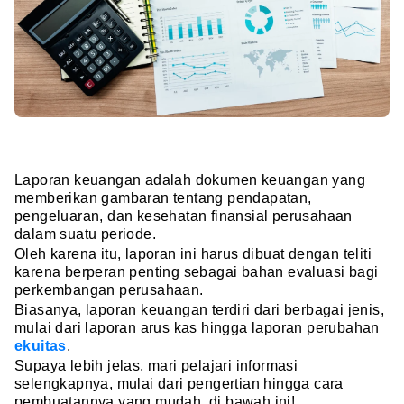
Laporan keuangan adalah dokumen keuangan yang
memberikan gambaran tentang pendapatan,
pengeluaran, dan kesehatan finansial perusahaan
dalam suatu periode.
Oleh karena itu, laporan ini harus dibuat dengan teliti
karena berperan penting sebagai bahan evaluasi bagi
perkembangan perusahaan.
Biasanya, laporan keuangan terdiri dari berbagai jenis,
mulai dari laporan arus kas hingga laporan perubahan
ekuitas
.
Supaya lebih jelas, mari pelajari informasi
selengkapnya, mulai dari pengertian hingga cara
pembuatannya yang mudah, di bawah ini!