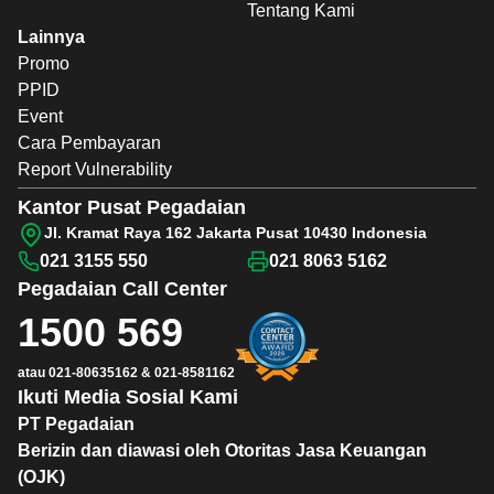
Tentang Kami
Lainnya
Promo
PPID
Event
Cara Pembayaran
Report Vulnerability
Kantor Pusat Pegadaian
Jl. Kramat Raya 162 Jakarta Pusat 10430 Indonesia
021 3155 550
021 8063 5162
Pegadaian
Call Center
1500 569
atau
021-80635162
&
021-8581162
Ikuti Media Sosial Kami
PT Pegadaian
Berizin dan diawasi oleh Otoritas Jasa Keuangan
(OJK)