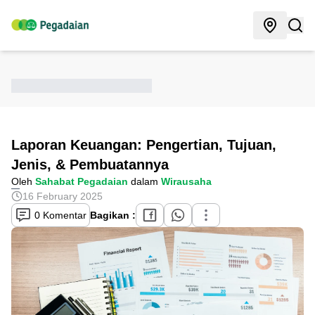
Laporan Keuangan: Pengertian, Tujuan,
Jenis, & Pembuatannya
Oleh
Sahabat Pegadaian
dalam
Wirausaha
16 February 2025
0 Komentar
Bagikan :