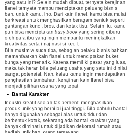
yang satu ini? Selain mudah dibuat, ternyata kerajinan
flanel ternyata mampu menciptakan peluang bisnis
baru untuk kamu, lho. Dari kain flanel, kamu bisa mulai
berkreasi untuk menghasilkan beragam bentuk seperti
gantungan kunci, bros, dan kotak tisu. Selain itu, kamu
pun bisa menciptakan
busy book
yang sering diburu
oleh para ibu yang ingin membantu meningkatkan
kreativitas serta imajinasi si kecil.
Bila musim wisuda tiba, sebagian pelaku bisnis bahkan
memanfaatkan kain flanel untuk menciptakan buket
bunga yang menarik. Karena memiliki pasar yang luas,
maka tak heran bila peluang usaha yang satu ini dinilai
sangat potensial. Nah, kalau kamu ingin mendapatkan
penghasilan tambahan, kerajinan kain flanel bisa
menjadi pilihan usaha yang tepat.
Bantal Karakter
Industri kreatif seolah tak berhenti menghasilkan
produk unik yang bernilai jual tinggi. Bila dahulu bantal
hanya digunakan sebagai alas untuk tidur dan
berbentuk kotak, sekarang ada bantal karakter yang
banyak diminati untuk dijadikan dekorasi rumah atau
hadiah unik bagi orang tersayang.