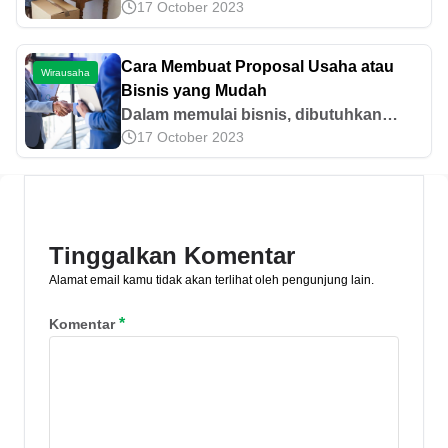
17 October 2023
tentunya dapat menentukan bagaimana
usaha itu akan berjalan. Dengan
pemilihan yang sesuai dengan kriteria
Cara Membuat Proposal Usaha atau
Wirausaha
tertentu, maka usaha kita akan dapat
Bisnis yang Mudah
berjalan dengan maksimal. Ketahuilah
Dalam memulai bisnis, dibutuhkan
beberapa tips memilih jenis usaha
17 October 2023
dana yang tidak kecil nilainya. Agar
rumahan agar tidak salah langkah dan
mendapatkan dana dengan cepat,
menyesal di kemudian hari.
pahami cara membuat proposal usaha
ini.
Tinggalkan Komentar
Alamat email kamu tidak akan terlihat oleh pengunjung lain.
*
Komentar