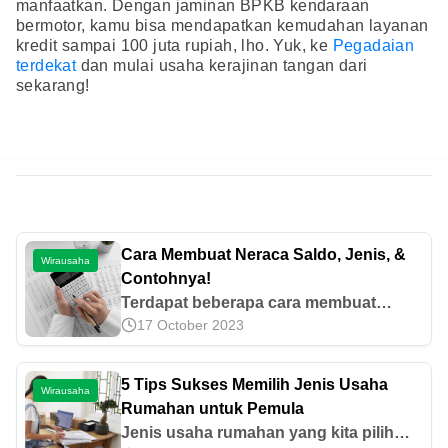
manfaatkan. Dengan jaminan BPKB kendaraan
bermotor, kamu bisa mendapatkan kemudahan layanan
kredit sampai 100 juta rupiah, lho. Yuk, ke
Pegadaian
terdekat
dan mulai usaha kerajinan tangan dari
sekarang!
Cara Membuat Neraca Saldo, Jenis, &
Wirausaha
Contohnya!
Terdapat beberapa cara membuat
17 October 2023
neraca saldo, mulai dari mencatat
transaksi keuangan di jurnal hingga
menjumlahkan kolom kredit dan debit.
5 Tips Sukses Memilih Jenis Usaha
Wirausaha
Yuk, cek di sini!
Rumahan untuk Pemula
Jenis usaha rumahan yang kita pilih