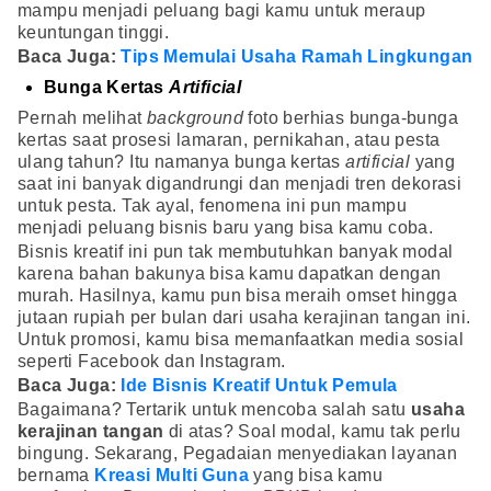
mampu menjadi peluang bagi kamu untuk meraup
keuntungan tinggi.
Baca Juga:
Tips Memulai Usaha Ramah Lingkungan
Bunga Kertas
Artificial
Pernah melihat
background
foto berhias bunga-bunga
kertas saat prosesi lamaran, pernikahan, atau pesta
ulang tahun? Itu namanya bunga kertas
artificial
yang
saat ini banyak digandrungi dan menjadi tren dekorasi
untuk pesta. Tak ayal, fenomena ini pun mampu
menjadi peluang bisnis baru yang bisa kamu coba.
Bisnis kreatif ini pun tak membutuhkan banyak modal
karena bahan bakunya bisa kamu dapatkan dengan
murah. Hasilnya, kamu pun bisa meraih omset hingga
jutaan rupiah per bulan dari usaha kerajinan tangan ini.
Untuk promosi, kamu bisa memanfaatkan media sosial
seperti Facebook dan Instagram.
Baca Juga:
Ide Bisnis Kreatif Untuk Pemula
Bagaimana? Tertarik untuk mencoba salah satu
usaha
kerajinan tangan
di atas? Soal modal, kamu tak perlu
bingung. Sekarang, Pegadaian menyediakan layanan
bernama
Kreasi Multi Guna
yang bisa kamu