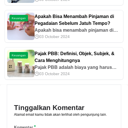
penyerahan harta atau properti secara
sukarela. Mari simak selengkapnya di
Apakah Bisa Menambah Pinjaman di
Keuangan
artikel ini.
Pegadaian Sebelum Jatuh Tempo?
Apakah bisa menambah pinjaman di
03 October 2024
pegadaian sebelum jatuh tempo?
Jawabannya bisa melalui gadai ulang
untuk penaksiran ulang barang
Pajak PBB: Definisi, Objek, Subjek, &
Keuangan
jaminan. Yuk, simak!
Cara Menghitungnya
Pajak PBB adalah biaya yang harus
03 October 2024
dibayar oleh pemilik atas suatu tanah
dan bangunan. Yuk, cari tahu informasi
selengkapnya di artikel ini!
Tinggalkan Komentar
Alamat email kamu tidak akan terlihat oleh pengunjung lain.
*
Komentar