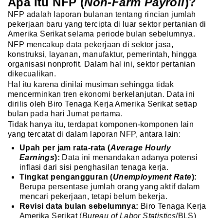
Apa Itu NFP (
Non-Farm Payroll
)?
NFP adalah laporan bulanan tentang rincian jumlah
pekerjaan baru yang tercipta di luar sektor pertanian di
Amerika Serikat selama periode bulan sebelumnya.
NFP mencakup data pekerjaan di sektor jasa,
konstruksi, layanan, manufaktur, pemerintah, hingga
organisasi nonprofit. Dalam hal ini, sektor pertanian
dikecualikan.
Hal itu karena dinilai musiman sehingga tidak
mencerminkan tren ekonomi berkelanjutan. Data ini
dirilis oleh Biro Tenaga Kerja Amerika Serikat setiap
bulan pada hari Jumat pertama.
Tidak hanya itu, terdapat komponen-komponen lain
yang tercatat di dalam laporan NFP, antara lain:
Upah per jam rata-rata (
Average Hourly
Earnings
):
Data ini menandakan adanya potensi
inflasi dari sisi penghasilan tenaga kerja.
Tingkat pengangguran (
Unemployment Rate
):
Berupa persentase jumlah orang yang aktif dalam
mencari pekerjaan, tetapi belum bekerja.
Revisi data bulan sebelumnya:
Biro Tenaga Kerja
Amerika Serikat (
Bureau of Labor Statistics
/BLS)