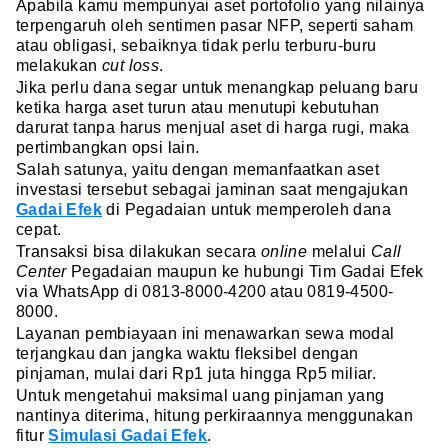
Apabila kamu mempunyai aset portofolio yang nilainya
terpengaruh oleh sentimen pasar NFP, seperti saham
atau obligasi, sebaiknya tidak perlu terburu-buru
melakukan
cut loss
.
Jika perlu dana segar untuk menangkap peluang baru
ketika harga aset turun atau menutupi kebutuhan
darurat tanpa harus menjual aset di harga rugi, maka
pertimbangkan opsi lain.
Salah satunya, yaitu dengan memanfaatkan aset
investasi tersebut sebagai jaminan saat mengajukan
Gadai Efek
di Pegadaian untuk memperoleh dana
cepat.
Transaksi bisa dilakukan secara
online
melalui
Call
Center
Pegadaian maupun ke hubungi Tim Gadai Efek
via WhatsApp di 0813-8000-4200 atau 0819-4500-
8000.
Layanan pembiayaan ini menawarkan sewa modal
terjangkau dan jangka waktu fleksibel dengan
pinjaman, mulai dari Rp1 juta hingga Rp5 miliar.
Untuk mengetahui maksimal uang pinjaman yang
nantinya diterima, hitung perkiraannya menggunakan
fitur
Simulasi Gadai Efek
.