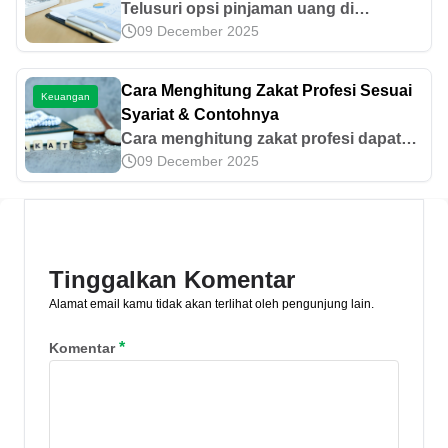
Telusuri opsi pinjaman uang di
09 December 2025
Pegadaian. Dapatkan informasi lengkap
tentang syarat, proses, dan pilihan
pinjaman yang tersedia
Cara Menghitung Zakat Profesi Sesuai
Keuangan
Syariat & Contohnya
Cara menghitung zakat profesi dapat
09 December 2025
dilakukan menggunakan rumus
tertentu. Yuk, simak informasi
selengkapnya mengenai hal tersebut
dalam artikel ini!
Tinggalkan Komentar
Alamat email kamu tidak akan terlihat oleh pengunjung lain.
*
Komentar