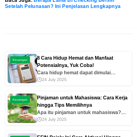
Baca Juga:
Berapa Lama BI Checking Bersih
Setelah Pelunasan? Ini Penjelasan Lengkapnya
8 Cara Hidup Hemat dan Manfaat
Keuangan
Potensialnya, Yuk Coba!
Cara hidup hemat dapat dimulai
24 July 2025
dengan membuat rincian kebutuhan
untuk menentukan skala prioritas. Yuk,
cari tahu cara lain beserta manfaatnya
Pinjaman untuk Mahasiswa: Cara Kerja
Keuangan
di artikel ini!
hingga Tips Memilihnya
Apa itu pinjaman untuk mahasiswa?
24 July 2025
Pelajari cara kerja, keuntungan, risiko,
serta tips memilihnya yang sesuai
kebutuhan di sini.