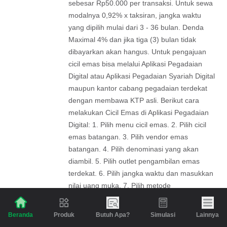
sebesar Rp50.000 per transaksi. Untuk sewa
modalnya 0,92% x taksiran, jangka waktu
yang dipilih mulai dari 3 - 36 bulan. Denda
Maximal 4% dan jika tiga (3) bulan tidak
dibayarkan akan hangus. Untuk pengajuan
cicil emas bisa melalui Aplikasi Pegadaian
Digital atau Aplikasi Pegadaian Syariah Digital
maupun kantor cabang pegadaian terdekat
dengan membawa KTP asli. Berikut cara
melakukan Cicil Emas di Aplikasi Pegadaian
Digital: 1. Pilih menu cicil emas. 2. Pilih cicil
emas batangan. 3. Pilih vendor emas
batangan. 4. Pilih denominasi yang akan
diambil. 5. Pilih outlet pengambilan emas
terdekat. 6. Pilih jangka waktu dan masukkan
nilai uang muka. 7. Pilih metode
pembayaran. 8. Lakukan proses pembayaran
uang muka. -Nala
Produk
Butuh Apa?
Simulasi
Lainnya
Beranda
Balas