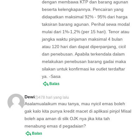
dengan membawa KTP dan barang agunan
beserta kelengkapannya. Pencairan yang
didapatkan maksimal 92% - 95% dari harga
taksiran barang agunan. Perihal sewa modal
mulai dari 1%-1,2% (per 15 hari). Tenor atau
jangka waktu pinjaman maksimal 4 bulan
atau 120 hari dan dapat diperpanjang, cicil
dan penebusan. Apabila terkendala dalam
melakukan penebusan barang gadai maka
silakan untuk konfirmasi ke outlet terdaftar
ya. -Sasa
Balas
Dewi
478 hari yang lalu
Asalamualaikum mau tanya, mau nyicil emas boleh
gak kalo kita punya kredit macet di aplikasi pinjol Misal
boleh apa aman di slik OJK nya jika kita tah
menabung emas d pegadaian?
Balas