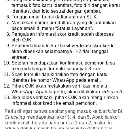
termasuk foto kartu identitas, foto diri dengan kartu
identitas, dan foto sesuai dengan gambar.
Tunggu email berisi daftar antrean SLIK.
Masukkan nomor pendaftaran yang dicantumkan
pada email di menu “Status Layanan”.
Pengajuan informasi skor kredit sudah diproses
oleh OJK.
Pemberitahuan terkait hasil verifikasi skor kredit
akan diberikan selambatnya H-2 dari tanggal
antrean.
Setelah mendapatkan konfirmasi, pemohon bisa
menandatangani formulir sebanyak 3 kali.
Scan
formulir dan kirimkan foto dengan kartu
identitas ke nomor WhatsApp pada email.
Pihak OJK akan melakukan verifikasi melalui
WhatsApp. Apabila perlu, akan dilakukan
video call
.
Jika lolos verifikasi, pihak OJK akan mengirimkan
informasi skor kredit ke email pemohon.
Perlu diingat bahwa debitur yang masuk ke
blacklist
BI
Checking
mendapatkan skor 3, 4, dan 5. Apabila skor
kredit masih berada pada angka 1 dan 2, maka itu
artinya debitur masih belum masuk ke daftar hitam.