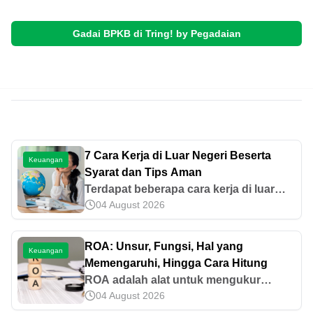
Gadai BPKB di Tring! by Pegadaian
7 Cara Kerja di Luar Negeri Beserta
Keuangan
Syarat dan Tips Aman
Terdapat beberapa cara kerja di luar
04 August 2026
negeri yang bisa dilakukan untuk
membangun karier di negeri orang.
Simak apa saja cara dan syaratnya di
ROA: Unsur, Fungsi, Hal yang
Keuangan
sini!
Memengaruhi, Hingga Cara Hitung
ROA adalah alat untuk mengukur
04 August 2026
tingkat efektivitas penghasilan