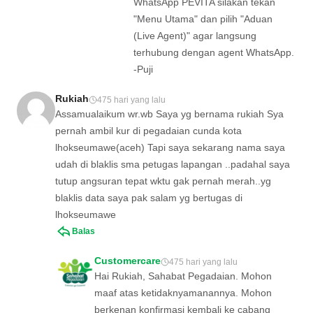
WhatsApp PEVITA silakan tekan
"Menu Utama" dan pilih "Aduan
(Live Agent)" agar langsung
terhubung dengan agent WhatsApp.
-Puji
Rukiah
475 hari yang lalu
Assamualaikum wr.wb Saya yg bernama rukiah Sya
pernah ambil kur di pegadaian cunda kota
lhokseumawe(aceh) Tapi saya sekarang nama saya
udah di blaklis sma petugas lapangan ..padahal saya
tutup angsuran tepat wktu gak pernah merah..yg
blaklis data saya pak salam yg bertugas di
lhokseumawe
Balas
Customercare
475 hari yang lalu
Hai Rukiah, Sahabat Pegadaian. Mohon
maaf atas ketidaknyamanannya. Mohon
berkenan konfirmasi kembali ke cabang