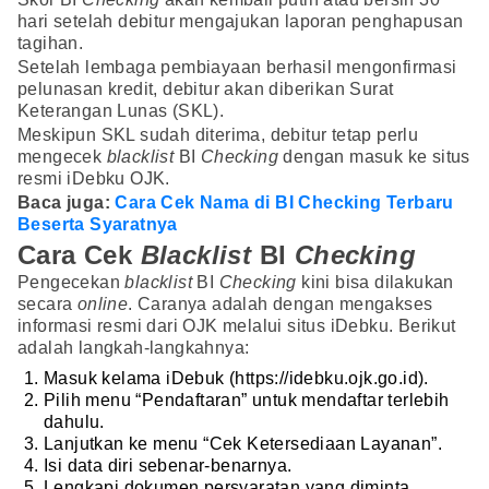
hari setelah debitur mengajukan laporan penghapusan
tagihan.
Setelah lembaga pembiayaan berhasil mengonfirmasi
pelunasan kredit, debitur akan diberikan Surat
Keterangan Lunas (SKL).
Meskipun SKL sudah diterima, debitur tetap perlu
mengecek
blacklist
BI
Checking
dengan masuk ke situs
resmi iDebku OJK.
Baca juga:
Cara Cek Nama di BI Checking Terbaru
Beserta Syaratnya
Cara Cek
Blacklist
BI
Checking
Pengecekan
blacklist
BI
Checking
kini bisa dilakukan
secara
online
. Caranya adalah dengan mengakses
informasi resmi dari OJK melalui situs iDebku. Berikut
adalah langkah-langkahnya:
Masuk kelama iDebuk (https://idebku.ojk.go.id).
Pilih menu “Pendaftaran” untuk mendaftar terlebih
dahulu.
Lanjutkan ke menu “Cek Ketersediaan Layanan”.
Isi data diri sebenar-benarnya.
Lengkapi dokumen persyaratan yang diminta,