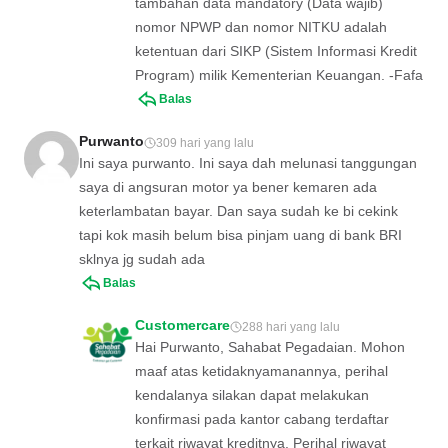
tambahan data mandatory (Data wajib)
nomor NPWP dan nomor NITKU adalah
ketentuan dari SIKP (Sistem Informasi Kredit
Program) milik Kementerian Keuangan. -Fafa
Balas
Purwanto
309 hari yang lalu
Ini saya purwanto. Ini saya dah melunasi tanggungan
saya di angsuran motor ya bener kemaren ada
keterlambatan bayar. Dan saya sudah ke bi cekink
tapi kok masih belum bisa pinjam uang di bank BRI
sklnya jg sudah ada
Balas
Customercare
288 hari yang lalu
Hai Purwanto, Sahabat Pegadaian. Mohon
maaf atas ketidaknyamanannya, perihal
kendalanya silakan dapat melakukan
konfirmasi pada kantor cabang terdaftar
terkait riwayat kreditnya. Perihal riwayat