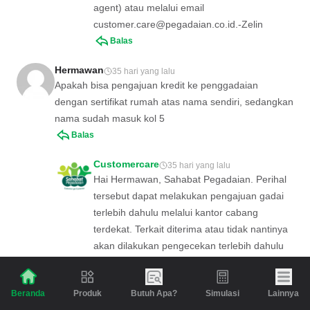
agent) atau melalui email
customer.care@pegadaian.co.id.-Zelin
Balas
Hermawan
35 hari yang lalu
Apakah bisa pengajuan kredit ke penggadaian
dengan sertifikat rumah atas nama sendiri, sedangkan
nama sudah masuk kol 5
Balas
Customercare
35 hari yang lalu
Hai Hermawan, Sahabat Pegadaian. Perihal
tersebut dapat melakukan pengajuan gadai
terlebih dahulu melalui kantor cabang
terdekat. Terkait diterima atau tidak nantinya
akan dilakukan pengecekan terlebih dahulu
oleh kantor cabang terkait dengan scoring uji
kelayakan calon nasabah sebelum
Produk
Butuh Apa?
Simulasi
Lainnya
Beranda
bertransaksi, menggunakan Scoring PT