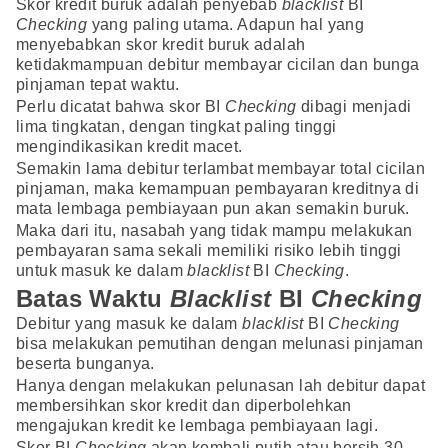
Skor kredit buruk adalah penyebab
blacklist
BI
Checking
yang paling utama. Adapun hal yang
menyebabkan skor kredit buruk adalah
ketidakmampuan debitur membayar cicilan dan bunga
pinjaman tepat waktu.
Perlu dicatat bahwa skor BI
Checking
dibagi menjadi
lima tingkatan, dengan tingkat paling tinggi
mengindikasikan kredit macet.
Semakin lama debitur terlambat membayar total cicilan
pinjaman, maka kemampuan pembayaran kreditnya di
mata lembaga pembiayaan pun akan semakin buruk.
Maka dari itu, nasabah yang tidak mampu melakukan
pembayaran sama sekali memiliki risiko lebih tinggi
untuk masuk ke dalam
blacklist
BI
Checking
.
Batas Waktu
Blacklist
BI
Checking
Debitur yang masuk ke dalam
blacklist
BI
Checking
bisa melakukan pemutihan dengan melunasi pinjaman
beserta bunganya.
Hanya dengan melakukan pelunasan lah debitur dapat
membersihkan skor kredit dan diperbolehkan
mengajukan kredit ke lembaga pembiayaan lagi.
Skor BI
Checking
akan kembali putih atau bersih 30