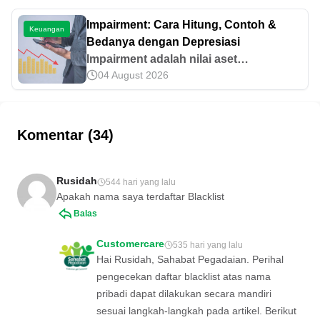
keuntungan sampai aktiva tetap
perusahaan secara keseluruhan. Simak
Impairment: Cara Hitung, Contoh &
Keuangan
informasinya di artikel ini!
Bedanya dengan Depresiasi
Impairment adalah nilai aset
04 August 2026
perusahaan yang mengalami
penurunan secara permanen. Yuk,
simak informasi selengkapnya terkait
hal tersebut di artikel ini!
Komentar (34)
Rusidah
544 hari yang lalu
Apakah nama saya terdaftar Blacklist
Balas
Customercare
535 hari yang lalu
Hai Rusidah, Sahabat Pegadaian. Perihal
pengecekan daftar blacklist atas nama
pribadi dapat dilakukan secara mandiri
sesuai langkah-langkah pada artikel. Berikut