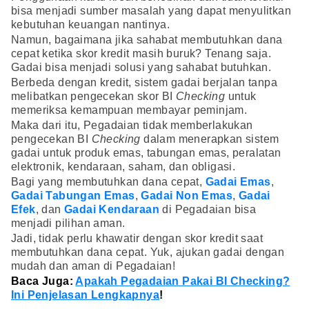
bisa menjadi sumber masalah yang dapat menyulitkan
kebutuhan keuangan nantinya.
Namun, bagaimana jika sahabat membutuhkan dana
cepat ketika skor kredit masih buruk? Tenang saja.
Gadai bisa menjadi solusi yang sahabat butuhkan.
Berbeda dengan kredit, sistem gadai berjalan tanpa
melibatkan pengecekan skor BI
Checking
untuk
memeriksa kemampuan membayar peminjam.
Maka dari itu, Pegadaian tidak memberlakukan
pengecekan BI
Checking
dalam menerapkan sistem
gadai untuk produk emas, tabungan emas, peralatan
elektronik, kendaraan, saham, dan obligasi.
Bagi yang membutuhkan dana cepat,
Gadai Emas
,
Gadai Tabungan Emas
,
Gadai Non Emas
,
Gadai
Efek
, dan
Gadai Kendaraan
di Pegadaian bisa
menjadi pilihan aman.
Jadi, tidak perlu khawatir dengan skor kredit saat
membutuhkan dana cepat. Yuk, ajukan gadai dengan
mudah dan aman di Pegadaian!
Baca Juga:
Apakah Pegadaian Pakai BI Checking?
Ini Penjelasan Lengkapnya
!