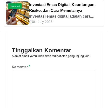
Ketahui cara kerja, penyebab, hingga
Investasi Emas Digital: Keuntungan,
Investasi
dampaknya di sini!
Risiko, dan Cara Memulainya
Investasi emas digital adalah cara
01 July 2026
praktis membeli emas lewat aplikasi.
Simak keuntungan, risiko, hingga tips
memilih platform investasi yang tepat di
sini.
Tinggalkan Komentar
Alamat email kamu tidak akan terlihat oleh pengunjung lain.
*
Komentar