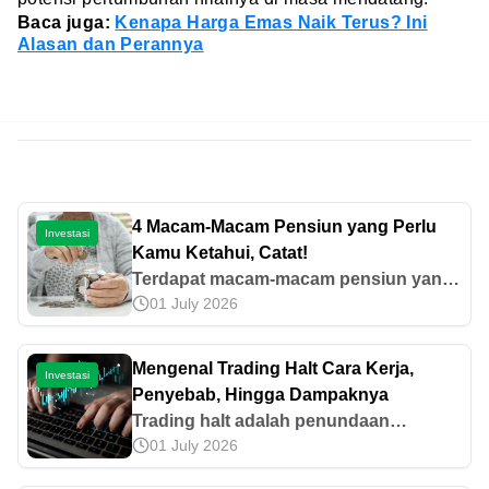
Baca juga:
Kenapa Harga Emas Naik Terus? Ini
Alasan dan Perannya
4 Macam-Macam Pensiun yang Perlu
Investasi
Kamu Ketahui, Catat!
Terdapat macam-macam pensiun yang
01 July 2026
dapat kamu ketahui mulai dari pensiun
normal, dipercepat, hingga pensiun
ditunda. Baca selengkapnya di sini!
Mengenal Trading Halt Cara Kerja,
Investasi
Penyebab, Hingga Dampaknya
Trading halt adalah penundaan
01 July 2026
perdagangan untuk sekuritas tertentu
di satu atau banyak bursa sekaligus.