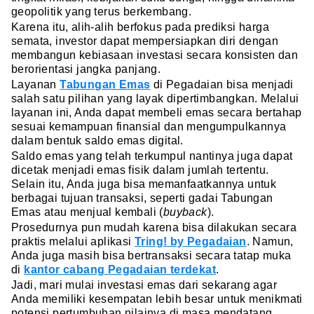
geopolitik yang terus berkembang.
Karena itu, alih-alih berfokus pada prediksi harga
semata, investor dapat mempersiapkan diri dengan
membangun kebiasaan investasi secara konsisten dan
berorientasi jangka panjang.
Layanan
Tabungan Emas
di Pegadaian bisa menjadi
salah satu pilihan yang layak dipertimbangkan. Melalui
layanan ini, Anda dapat membeli emas secara bertahap
sesuai kemampuan finansial dan mengumpulkannya
dalam bentuk saldo emas digital.
Saldo emas yang telah terkumpul nantinya juga dapat
dicetak menjadi emas fisik dalam jumlah tertentu.
Selain itu, Anda juga bisa memanfaatkannya untuk
berbagai tujuan transaksi, seperti gadai Tabungan
Emas atau menjual kembali (
buyback
).
Prosedurnya pun mudah karena bisa dilakukan secara
praktis melalui aplikasi
Tring! by Pegadaian
. Namun,
Anda juga masih bisa bertransaksi secara tatap muka
di
kantor cabang Pegadaian terdekat
.
Jadi, mari mulai investasi emas dari sekarang agar
Anda memiliki kesempatan lebih besar untuk menikmati
potensi pertumbuhan nilainya di masa mendatang.