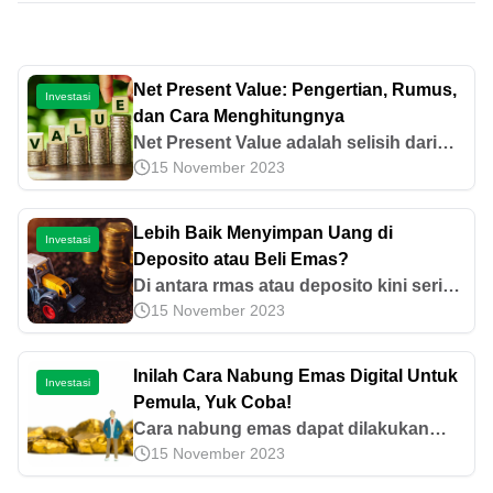
Net Present Value: Pengertian, Rumus,
Investasi
dan Cara Menghitungnya
Net Present Value adalah selisih dari
15 November 2023
arus kas saat ini dengan biaya investasi
yang dikeluarkan pada periode tertentu.
Yuk, pelajari cara menghitungnya di
Lebih Baik Menyimpan Uang di
Investasi
sini!
Deposito atau Beli Emas?
Di antara rmas atau deposito kini sering
15 November 2023
sekali dipilih sebagai jenis investasi.
Kira-kira manakah yang lebih baik
digunakan sebagai investasi?
Inilah Cara Nabung Emas Digital Untuk
Investasi
Pemula, Yuk Coba!
Cara nabung emas dapat dilakukan
15 November 2023
dalam berbagai metode, baik offline
maupun online. Yuk, cari tahu langkah-