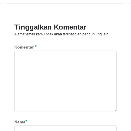
ide-ide caption kreatif, lucu, dan singkat
di sini!
Tinggalkan Komentar
Alamat email kamu tidak akan terlihat oleh pengunjung lain.
*
Komentar
*
Nama