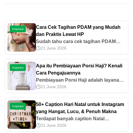
Cara Cek Tagihan PDAM yang Mudah
Inspirasi
dan Praktis Lewat HP
Sudah tahu cara cek tagihan PDAM
21 June 2026
tanpa harus datang ke kantor PDAM
setempat? Yuk, cari tahu pilihan
metode pengecekan dan
Apa itu Pembiayaan Porsi Haji? Kenali
Inspirasi
pembayarannya di sini!
Cara Pengajuannya
Pembiayaan Porsi Haji adalah layanan
21 June 2026
pembiayaan haji yang disediakan oleh
Pegadaian berdasarkan prinsip syariah.
Mari ketahui lebih banyak di artikel ini.
50+ Caption Hari Natal untuk Instagram
Inspirasi
yang Hangat, Lucu, & Penuh Makna
Terdapat banyak caption Natal
21 June 2026
Instagram yang bisa dipilih saat hendak
mengunggah sesuatu. Yuk, temukan