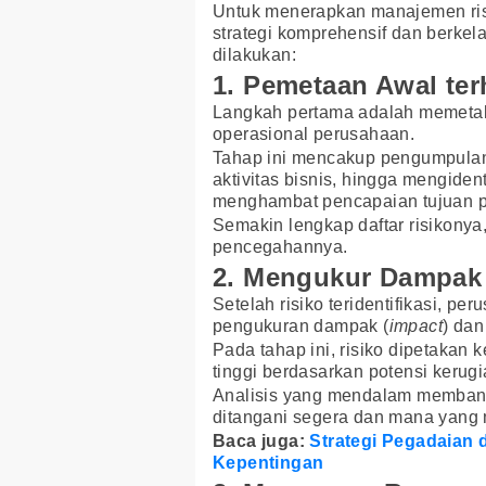
Untuk menerapkan manajemen risi
strategi komprehensif dan berkel
dilakukan:
1. Pemetaan Awal ter
Langkah pertama adalah memetak
operasional perusahaan.
Tahap ini mencakup pengumpulan i
aktivitas bisnis, hingga mengidenti
menghambat pencapaian tujuan 
Semakin lengkap daftar risikony
pencegahannya.
2. Mengukur Dampak 
Setelah risiko teridentifikasi, pe
pengukuran dampak (
impact
) dan
Pada tahap ini, risiko dipetakan 
tinggi berdasarkan potensi kerug
Analisis yang mendalam membant
ditangani segera dan mana yang m
Baca juga:
Strategi Pegadaian
Kepentingan