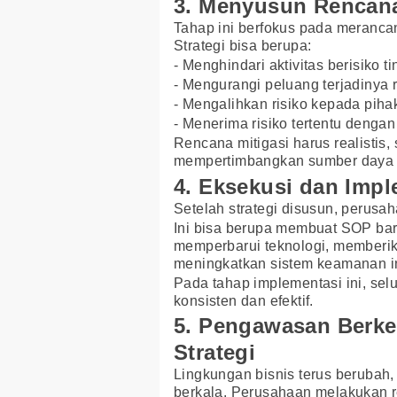
3. Menyusun Rencan
Tahap ini berfokus pada merancan
Strategi bisa berupa:
- Menghindari aktivitas berisiko ti
- Mengurangi peluang terjadinya r
- Mengalihkan risiko kepada pihak
- Menerima risiko tertentu denga
Rencana mitigasi harus realistis
mempertimbangkan sumber daya y
4. Eksekusi dan Impl
Setelah strategi disusun, perus
Ini bisa berupa membuat SOP bar
memperbarui teknologi, memberi
meningkatkan sistem keamanan i
Pada tahap implementasi ini, selur
konsisten dan efektif.
5. Pengawasan Berk
Strategi
Lingkungan bisnis terus berubah, 
berkala. Perusahaan melakukan re