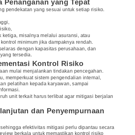
a Penanganan yang Tepat
g pendekatan yang sesuai untuk setiap risiko.
nggi,
isiko,
 ketiga, misalnya melalui asuransi, atau
n kontrol minimum jika dampaknya rendah.
, selaras dengan kapasitas perusahaan, dan
ang tersedia.
ementasi Kontrol Risiko
ahaan mulai menjalankan tindakan pencegahan.
u, memperkuat sistem pengendalian internal,
kan pelatihan kepada karyawan, sampai
nformasi.
uh unit terkait harus terlibat agar mitigasi berjalan
elanjutan dan Penyempurnaan
sehingga efektivitas mitigasi perlu dipantau secara
view berkala untuk memastikan kontrol risiko