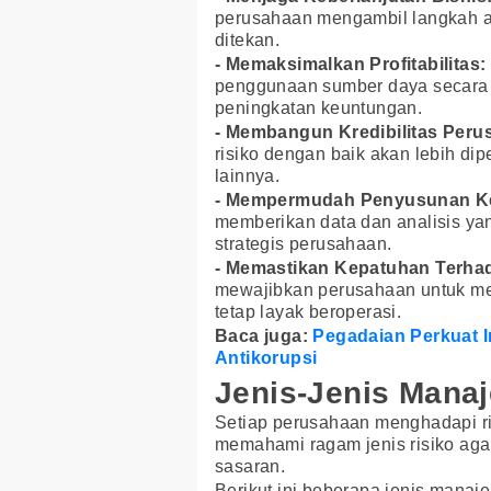
perusahaan mengambil langkah ant
ditekan.
- Memaksimalkan Profitabilitas:
penggunaan sumber daya secara 
peningkatan keuntungan.
- Membangun Kredibilitas Peru
risiko dengan baik akan lebih dip
lainnya.
- Mempermudah Penyusunan Ke
memberikan data dan analisis ya
strategis perusahaan.
- Memastikan Kepatuhan Terhad
mewajibkan perusahaan untuk mem
tetap layak beroperasi.
Baca juga:
Pegadaian Perkuat I
Antikorupsi
Jenis-Jenis Mana
Setiap perusahaan menghadapi ris
memahami ragam jenis risiko agar 
sasaran.
Berikut ini beberapa jenis manaj