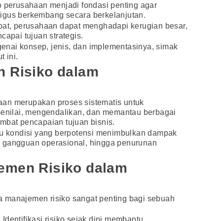
o perusahaan menjadi fondasi penting agar
igus berkembang secara berkelanjutan.
epat, perusahaan dapat menghadapi kerugian besar,
capai tujuan strategis.
nai konsep, jenis, dan implementasinya, simak
 ini.
n Risiko dalam
an merupakan proses sistematis untuk
 menilai, mengendalikan, dan memantau berbagai
mbat pencapaian tujuan bisnis.
tau kondisi yang berpotensi menimbulkan dampak
al, gangguan operasional, hingga penurunan
emen Risiko dalam
 manajemen risiko sangat penting bagi sebuah
:
Identifikasi risiko sejak dini membantu