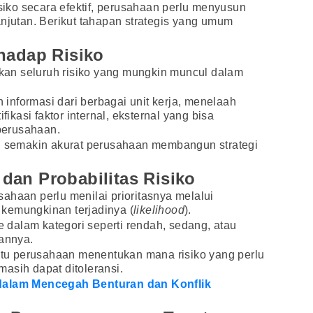
ko secara efektif, perusahaan perlu menyusun
anjutan. Berikut tahapan strategis yang umum
hadap Risiko
an seluruh risiko yang mungkin muncul dalam
nformasi dari berbagai unit kerja, menelaah
fikasi faktor internal, eksternal yang bisa
perusahaan.
a, semakin akurat perusahaan membangun strategi
dan Probabilitas Risiko
rusahaan perlu menilai prioritasnya melalui
 kemungkinan terjadinya (
likelihood
).
ke dalam kategori seperti rendah, sedang, atau
iannya.
u perusahaan menentukan mana risiko yang perlu
asih dapat ditoleransi.
 dalam Mencegah Benturan dan Konflik