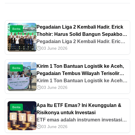
Pegadaian Liga 2 Kembali Hadir. Erick
Berita
Thohir: Harus Solid Bangun Sepakbola
Bersih
Pegadaian Liga 2 Kembali Hadir. Erick
03 June 2026
Thohir: Harus Solid Bangun Sepakbola
Bersih
Kirim 1 Ton Bantuan Logistik ke Aceh,
Berita
Pegadaian Tembus Wilayah Terisolir
Dengan Bantuan Pesawat Carter
Kirim 1 Ton Bantuan Logistik ke Aceh,
03 June 2026
Pegadaian Tembus Wilayah Terisolir
Dengan Bantuan Pesawat Carter
Apa Itu ETF Emas? Ini Keunggulan &
Berita
Risikonya untuk Investasi
ETF emas adalah instrumen investasi
03 June 2026
berbasis emas yang diperdagangkan di
bursa saham. Pelajari keunggulan,