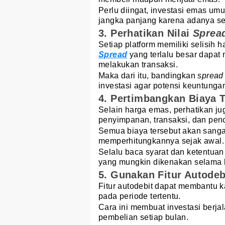
Perlu diingat, investasi emas u
jangka panjang karena adanya sel
3. Perhatikan Nilai
Sprea
Setiap platform
memiliki selisih 
Spread
yang terlalu besar dapat
melakukan transaksi.
Maka dari itu, bandingkan
sprea
investasi agar potensi keuntunga
4. Pertimbangkan Biaya 
Selain harga emas, perhatikan jug
penyimpanan, transaksi, dan penc
Semua biaya tersebut akan sangat
memperhitungkannya sejak awal.
Selalu baca syarat dan ketentua
yang mungkin dikenakan selama b
5. Gunakan Fitur Autodeb
Fitur autodebit dapat membantu
pada periode tertentu.
Cara ini membuat investasi berjal
pembelian setiap bulan.