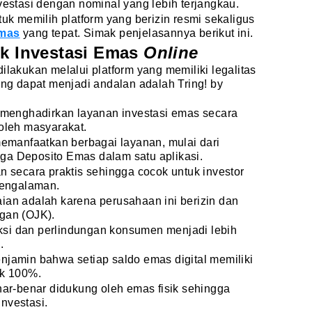
vestasi dengan nominal yang lebih terjangkau.
tuk memilih platform
yang berizin resmi sekaligus
emas
yang tepat. Simak penjelasannya berikut ini.
uk Investasi Emas
Online
ilakukan melalui platform
yang memiliki legalitas
ang dapat menjadi andalan adalah Tring! by
i menghadirkan layanan investasi emas secara
 oleh masyarakat.
 memanfaatkan berbagai layanan, mulai dari
ga Deposito Emas dalam satu aplikasi.
n secara praktis sehingga cocok untuk investor
engalaman.
ian adalah karena perusahaan ini berizin dan
ngan (OJK).
si dan perlindungan konsumen menjadi lebih
.
njamin bahwa setiap saldo emas digital memiliki
ik 100%.
enar-benar didukung oleh emas fisik sehingga
nvestasi.