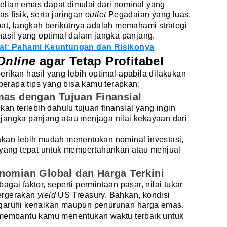
lian emas dapat dimulai dari nominal yang
as fisik, serta jaringan
outlet
Pegadaian yang luas.
pat, langkah berikutnya adalah memahami strategi
hasil yang optimal dalam jangka panjang.
tal: Pahami Keuntungan dan Risikonya
Online
agar Tetap Profitabel
rikan hasil yang lebih optimal apabila dilakukan
eberapa tips yang bisa kamu terapkan:
mas dengan Tujuan Finansial
kan terlebih dahulu tujuan finansial yang ingin
jangka panjang atau menjaga nilai kekayaan dari
akan lebih mudah menentukan nominal investasi,
u yang tepat untuk mempertahankan atau menjual
nomian Global dan Harga Terkini
gai faktor, seperti permintaan pasar, nilai tukar
pergerakan
yield
US Treasury. Bahkan, kondisi
ngaruhi kenaikan maupun penurunan harga emas.
 membantu kamu menentukan waktu terbaik untuk