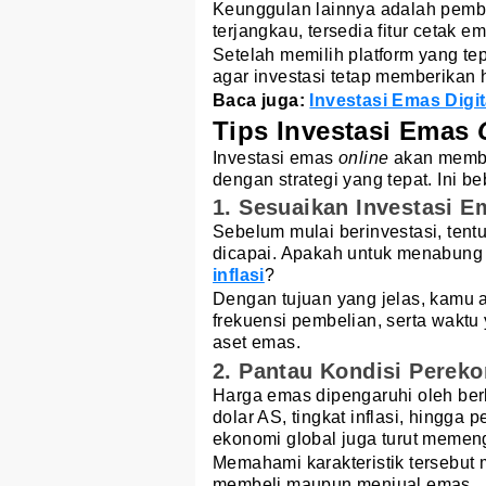
Keunggulan lainnya adalah pembe
terjangkau, tersedia fitur cetak em
Setelah memilih platform
yang te
agar investasi tetap memberikan 
Baca juga:
Investasi Emas Digi
Tips Investasi Emas
Investasi emas
online
akan membe
dengan strategi yang tepat. Ini b
1. Sesuaikan Investasi E
Sebelum mulai berinvestasi, tentu
dicapai. Apakah untuk menabung 
inflasi
?
Dengan tujuan yang jelas, kamu 
frekuensi pembelian, serta wakt
aset emas.
2. Pantau Kondisi Pereko
Harga emas dipengaruhi oleh berba
dolar AS, tingkat inflasi, hingga 
ekonomi global juga turut meme
Memahami karakteristik tersebut
membeli maupun menjual emas.