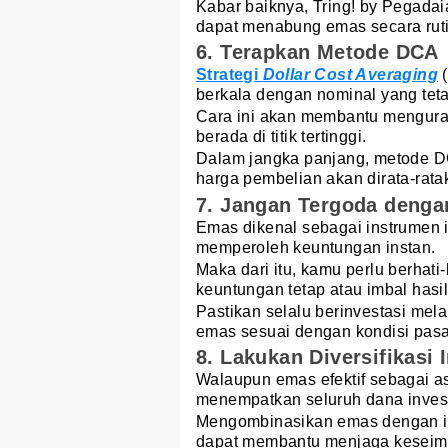
Kabar baiknya, Tring! by Pegadai
dapat menabung emas secara rutin
6. Terapkan Metode DCA
Strategi
Dollar Cost Averaging
berkala dengan nominal yang teta
Cara ini akan membantu menguran
berada di titik tertinggi.
Dalam jangka panjang, metode DC
harga pembelian akan dirata-rata
7. Jangan Tergoda dengan
Emas dikenal sebagai instrumen in
memperoleh keuntungan instan.
Maka dari itu, kamu perlu berhat
keuntungan tetap atau imbal hasil
Pastikan selalu berinvestasi mel
emas sesuai dengan kondisi pasa
8. Lakukan Diversifikasi 
Walaupun emas efektif sebagai as
menempatkan seluruh dana invest
Mengombinasikan emas dengan inst
dapat membantu menjaga keseimba