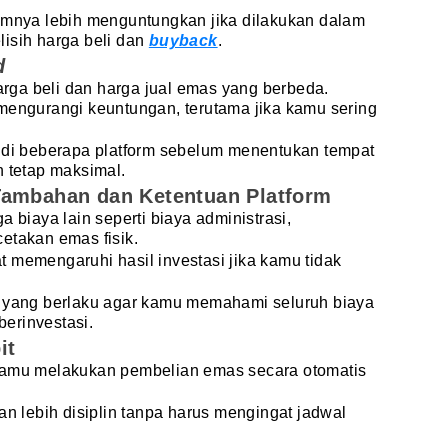
mumnya lebih menguntungkan jika dilakukan dalam
isih harga beli dan
buyback
.
d
harga beli dan harga jual emas yang berbeda.
 mengurangi keuntungan, terutama jika kamu sering
d
di beberapa platform
sebelum menentukan tempat
n tetap maksimal.
Tambahan dan Ketentuan Platform
a biaya lain seperti biaya administrasi,
etakan emas fisik.
 memengaruhi hasil investasi jika kamu tidak
n yang berlaku agar kamu memahami seluruh biaya
erinvestasi.
it
 kamu melakukan pembelian emas secara otomatis
an lebih disiplin tanpa harus mengingat jadwal