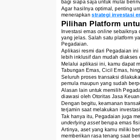
bagi siapa saja untuk mulai berin
Agar hasilnya optimal, penting un
menerapkan
strategi investasi 
Pilihan Platform unt
Investasi emas
online
sebaiknya d
yang jelas. Salah satu platform y
Pegadaian.
Aplikasi resmi dari Pegadaian in
lebih inklusif dan mudah diakses
Melalui aplikasi ini, kamu dapat
Tabungan Emas, Cicil Emas, hing
Seluruh proses transaksi dilakuka
pemula maupun yang sudah berp
Alasan lain untuk memilih Pegada
diawasi oleh Otoritas Jasa Keua
Dengan begitu, keamanan transak
terjamin saat melakukan investasi
Tak hanya itu, Pegadaian juga me
underlying asset
berupa emas fis
Artinya, aset yang kamu miliki b
memberikan rasa tenang saat beri