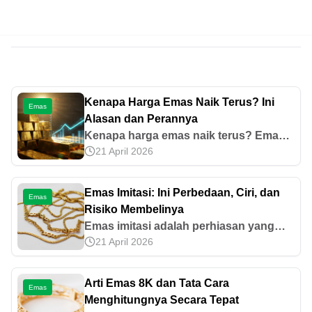
Kenapa Harga Emas Naik Terus? Ini
Emas
Alasan dan Perannya
Kenapa harga emas naik terus? Emas
21 April 2026
termasuk aset berharga dan bisa
terpengaruh oleh inflasi serta kondisi
cadangan devisa negara. Pelajari
Emas Imitasi: Ini Perbedaan, Ciri, dan
Emas
selengkapnya!
Risiko Membelinya
Emas imitasi adalah perhiasan yang
21 April 2026
tampak seperti emas asli, tetapi tanpa
kandungan emas murni. Pelajari ciri,
cara cek keaslian, dan risiko jika
Arti Emas 8K dan Tata Cara
Emas
membelinya.
Menghitungnya Secara Tepat