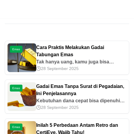
Cara Praktis Melakukan Gadai
Emas
Tabungan Emas
Tak hanya uang, kamu juga bisa
28 September 2025
menabung emas di Pegadaian.
Sebenarnya, apa saja keuntungan
menabung emas? Simak ulasannya di
Gadai Emas Tanpa Surat di Pegadaian,
Emas
sini.
Ini Penjelasannya
Kebutuhan dana cepat bisa dipenuhi
28 September 2025
dengan gadai emas di Pegadaian.
Lantas, apakah boleh gadai emas tanpa
surat? Yuk, cari tahu jawabannya di
Inilah 5 Perbedaan Antam Retro dan
Emas
sini!
CertiEye, Wajib Tahu!