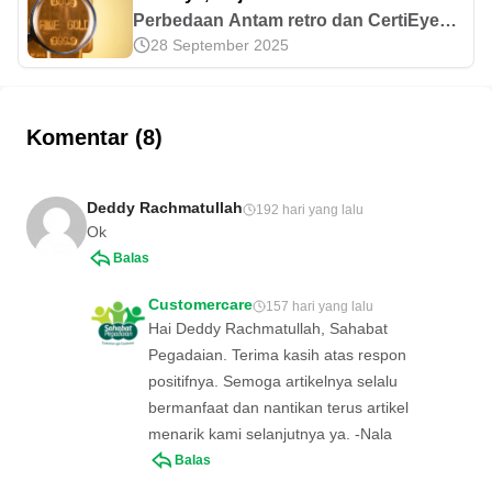
Perbedaan Antam retro dan CertiEye
28 September 2025
dapat dilihat dari harga, model
kemasan, sertifikat, dan lain
sebagainya. Ingin tahu penjelasan
lengkapnya? Simak di sini!
Komentar (8)
Deddy Rachmatullah
192 hari yang lalu
Ok
Balas
Customercare
157 hari yang lalu
Hai Deddy Rachmatullah, Sahabat
Pegadaian. Terima kasih atas respon
positifnya. Semoga artikelnya selalu
bermanfaat dan nantikan terus artikel
menarik kami selanjutnya ya. -Nala
Balas