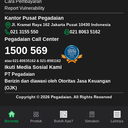
Cara Pembayaran
Report Vulnerability
Kantor Pusat Pegadaian
Jl. Kramat Raya 162 Jakarta Pusat 10430 Indonesia
021 3155 550
021 8063 5162
Pegadaian
Call Center
1500 569
atau
021-80635162
&
021-8581162
Ikuti Media Sosial Kami
PT Pegadaian
Berizin dan diawasi oleh Otoritas Jasa Keuangan
(OJK)
Copyright © 2026 Pegadaian. All Rights Reserved
Produk
Butuh Apa?
Simulasi
Lainnya
Beranda