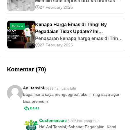
Memilih safe deposit box vs brankas
27 February 2026
bukan hanya soal kenyamanan, namun
langkah cerdas untuk mengamankan
aset berharga. Cek perbandingan di
Kenapa Harga Emas di Tring! By
Edukasi
sini!
Pegadaian Tidak Update? Ini
Penjelasannya!
Penasaran kenapa harga emas di Tring!
27 February 2026
by Pegadaian tidak update dengan
harga pasar? Temukan penjelasan
lengkapnya di artikel ini!
Komentar (70)
Ani tarwini
299 hari yang lalu
Bagaimana saya mengupgreat akun Tring saya agar
bisa premium
Balas
Customercare
285 hari yang lalu
Hai Ani Tarwini, Sahabat Pegadaian. Kami