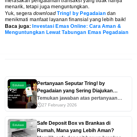
merasakan pengalaman transaksi yang tidak hanya
menarik, tetapi juga menguntungkan.
Yuk, segera
download
Tring! by Pegadaian
dan
menikmati manfaat layanan finansial yang lebih baik!
Baca juga:
Investasi Emas Online: Cara Aman &
Menguntungkan Lewat Tabungan Emas Pegadaian
Pertanyaan Seputar Tring! by
Edukasi
Pegadaian yang Sering Diajukan
Nasabah
Temukan jawaban atas pertanyaan
27 February 2026
yang sering diajukan nasabah seputar
migrasi dari Pegadaian Digital ke Tring!
by Pegadaian. Selengkapnya di sini!
Safe Deposit Box vs Brankas di
Edukasi
Rumah, Mana yang Lebih Aman?