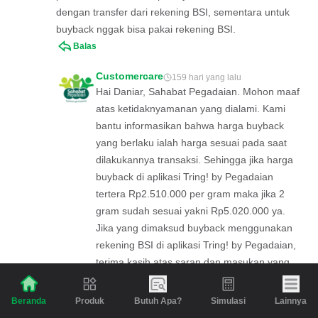
dengan transfer dari rekening BSI, sementara untuk
buyback nggak bisa pakai rekening BSI.
Balas
Customercare
159 hari yang lalu
Hai Daniar, Sahabat Pegadaian. Mohon maaf
atas ketidaknyamanan yang dialami. Kami
bantu informasikan bahwa harga buyback
yang berlaku ialah harga sesuai pada saat
dilakukannya transaksi. Sehingga jika harga
buyback di aplikasi Tring! by Pegadaian
tertera Rp2.510.000 per gram maka jika 2
gram sudah sesuai yakni Rp5.020.000 ya.
Jika yang dimaksud buyback menggunakan
rekening BSI di aplikasi Tring! by Pegadaian,
terima kasih atas saran dan masukan yang
diberikan. Namun kami informasikan untuk
saat ini buyback dapat dilakukan melalui
Produk
Butuh Apa?
Simulasi
Lainnya
Beranda
rekening yang bisa ditambahkan di aplikasi