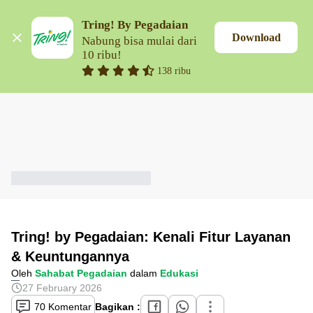
Tring! By Pegadaian
Download
Nabung bisa mulai dari 
10 ribu!
138 ribu
Tring! by Pegadaian: Kenali Fitur Layanan
& Keuntungannya
Oleh
Sahabat Pegadaian
dalam
Edukasi
27 February 2026
70 Komentar
Bagikan :