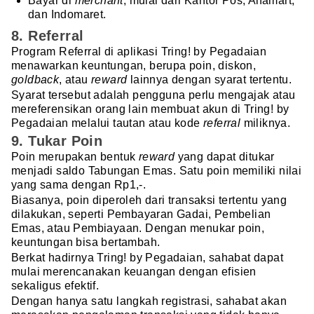
Bayar di
merchant
, mulai dari Kantor Pos, Alfamart,
dan Indomaret.
8. Referral
Program Referral di aplikasi Tring! by Pegadaian
menawarkan keuntungan, berupa poin, diskon,
goldback
, atau
reward
lainnya dengan syarat tertentu.
Syarat tersebut adalah pengguna perlu mengajak atau
mereferensikan orang lain membuat akun di Tring! by
Pegadaian melalui tautan atau kode
referral
miliknya.
9. Tukar Poin
Poin merupakan bentuk
reward
yang dapat ditukar
menjadi saldo Tabungan Emas. Satu poin memiliki nilai
yang sama dengan Rp1,-.
Biasanya, poin diperoleh dari transaksi tertentu yang
dilakukan, seperti Pembayaran Gadai, Pembelian
Emas, atau Pembiayaan. Dengan menukar poin,
keuntungan bisa bertambah.
Berkat hadirnya Tring! by Pegadaian, sahabat dapat
mulai merencanakan keuangan dengan efisien
sekaligus efektif.
Dengan hanya satu langkah registrasi, sahabat akan