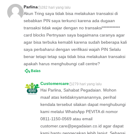
Parlina
282 hari yang lalu
Akun Tring saya tidak bisa melakukan transaksi di
sebabkan PIN saya terkunci karena ada dugaan
transaksi tidak wajar dengan no transaksi************
card blocks Pertnyaan saya bagaimana caranya agar
agar bisa terbuka kemabli karena sudah beberapa kali
saya perbaharui dengan verifikasi wajah PIN Selalu
benar tetapi tetap saja tidak bisa melakukan transaksi
apakah harus menghubungi call centre?
Balas
Customercare
279 hari yang lalu
Hai Parlina, Sahabat Pegadaian. Mohon
maaf atas ketidaknyamanannya, perihal
kendala tersebut silakan dapat menghubungi
kami melalui WhatsApp PEVITA di nomor
0811-1150-0569 atau email
customer.care@pegadaian.co.id
agar dapat
kami bantu pengecekan lebih lanjut. Sebagai