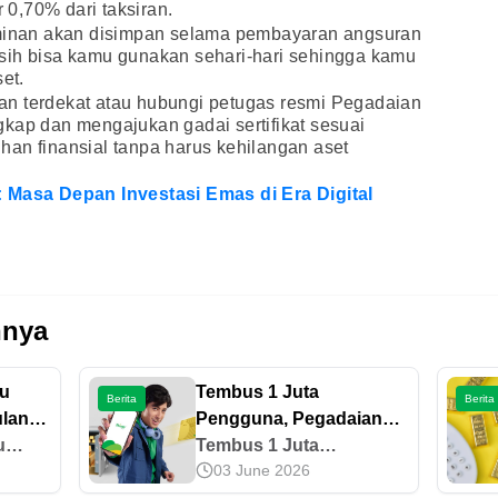
0,70% dari taksiran.
aminan akan disimpan selama pembayaran angsuran
sih bisa kamu gunakan sehari-hari sehingga kamu
et.
n terdekat atau hubungi petugas resmi Pegadaian
kap dan mengajukan gadai sertifikat sesuai
an finansial tanpa harus kehilangan aset
: Masa Depan Investasi Emas di Era Digital
nnya
au
Tembus 1 Juta
Berita
Berita
ulan
Pengguna, Pegadaian
u
Apresiasi Loyalitas
Tembus 1 Juta
03 June 2026
kter
Nasabah Tring! dan
Pengguna, Pegadaian