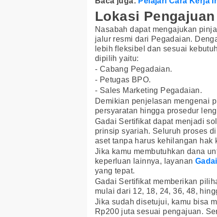
Baca juga:
Pelajari Cara Kerja
Lokasi Pengajuan 
Nasabah dapat mengajukan pinjam
jalur resmi dari Pegadaian. Deng
lebih fleksibel dan sesuai kebut
dipilih yaitu:
- Cabang Pegadaian.
- Petugas BPO.
- Sales Marketing Pegadaian.
Demikian penjelasan mengenai pin
persyaratan hingga prosedur leng
Gadai Sertifikat dapat menjadi so
prinsip syariah. Seluruh proses 
aset tanpa harus kehilangan hak 
Jika kamu membutuhkan dana unt
keperluan lainnya, layanan
Gadai
yang tepat.
Gadai Sertifikat memberikan pilih
mulai dari 12, 18, 24, 36, 48, hin
Jika sudah disetujui, kamu bisa
Rp200 juta sesuai pengajuan. Se