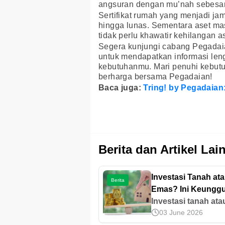
angsuran dengan mu’nah sebesar 
Sertifikat rumah yang menjadi j
hingga lunas. Sementara aset ma
tidak perlu khawatir kehilangan as
Segera kunjungi cabang Pegadaia
untuk mendapatkan informasi leng
kebutuhanmu. Mari penuhi kebutuh
berharga bersama Pegadaian!
Baca juga:
Tring! by Pegadaian
Berita dan Artikel Lai
Investasi Tanah at
Berita
Emas? Ini Keungg
dan Risikonya
Investasi tanah ata
03 June 2026
emas memiliki kara