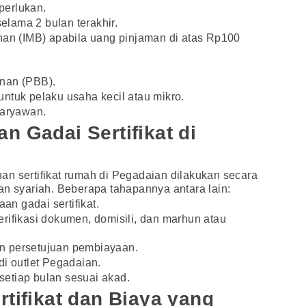
iperlukan.
selama 2 bulan terakhir.
nan (IMB) apabila uang pinjaman di atas Rp100
unan (PBB).
ntuk pelaku usaha kecil atau mikro.
karyawan.
n Gadai Sertifikat di
n sertifikat rumah di Pegadaian dilakukan secara
an syariah. Beberapa tahapannya antara lain:
n gadai sertifikat.
rifikasi dokumen, domisili, dan marhun atau
n persetujuan pembiayaan.
di outlet Pegadaian.
etiap bulan sesuai akad.
rtifikat dan Biaya yang