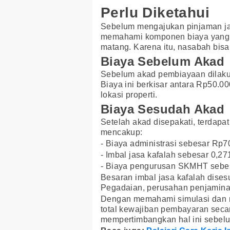
Perlu Diketahui
Sebelum mengajukan pinjaman jam
memahami komponen biaya yang d
matang. Karena itu, nasabah bisa 
Biaya Sebelum Akad
Sebelum akad pembiayaan dilakuka
Biaya ini berkisar antara Rp50.0
lokasi properti.
Biaya Sesudah Akad
Setelah akad disepakati, terdapat
mencakup:
- Biaya administrasi sebesar Rp7
- Imbal jasa kafalah sebesar 0,2
- Biaya pengurusan SKMHT sebe
Besaran imbal jasa kafalah dises
Pegadaian, perusahan penjaminan
Dengan memahami simulasi dan ri
total kewajiban pembayaran secara
mempertimbangkan hal ini sebel