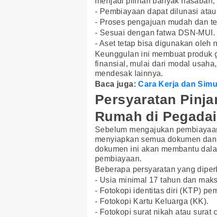
menjadi pilihan banyak nasabah, 
- Pembiayaan dapat dilunasi atau 
- Proses pengajuan mudah dan ter
- Sesuai dengan fatwa DSN-MUI.
- Aset tetap bisa digunakan oleh
Keunggulan ini membuat produk ga
finansial, mulai dari modal usaha
mendesak lainnya.
Baca juga:
Cara Kerja dan Sim
Persyaratan Pinja
Rumah di Pegada
Sebelum mengajukan pembiayaan m
menyiapkan semua dokumen dan 
dokumen ini akan membantu dalam
pembiayaan.
Beberapa persyaratan yang diperl
- Usia minimal 17 tahun dan maks
- Fotokopi identitas diri (KTP) 
- Fotokopi Kartu Keluarga (KK).
- Fotokopi surat nikah atau surat c