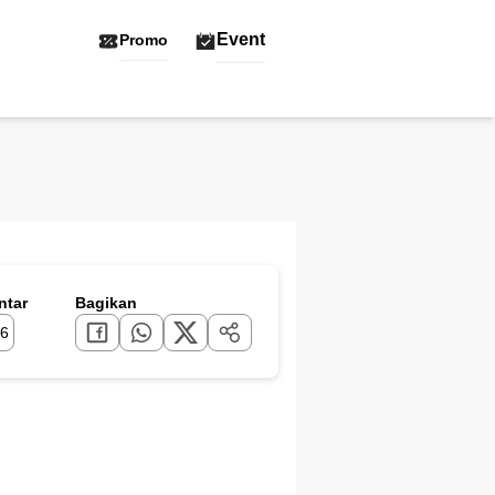
Event
Promo
tar
Bagikan
6