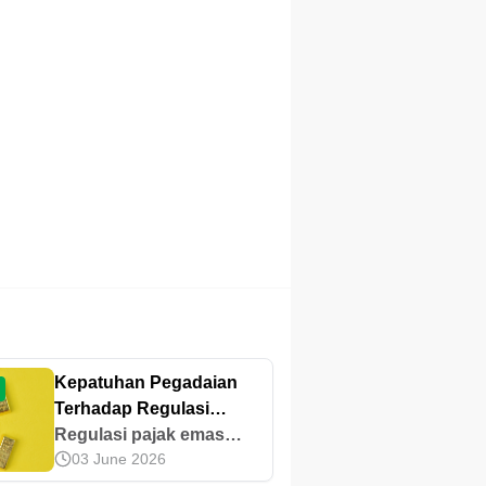
Kepatuhan Pegadaian
Terhadap Regulasi
Perpajakan Emas 2025
Regulasi pajak emas
03 June 2026
menguntungkan