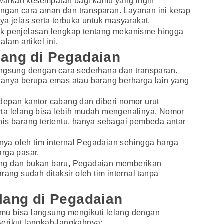
arkan kesempatan bagi kamu yang ingin
gan cara aman dan transparan. Layanan ini kerap
ya jelas serta terbuka untuk masyarakat.
ak penjelasan lengkap tentang mekanisme hingga
lam artikel ini.
rang di Pegadaian
angsung dengan cara sederhana dan transparan.
sanya berupa emas atau barang berharga lain yang
depan kantor cabang dan diberi nomor urut
ta lelang bisa lebih mudah mengenalinya. Nomor
nis barang tertentu, hanya sebagai pembeda antar
inya oleh tim internal Pegadaian sehingga harga
arga pasar.
ng dan bukan baru, Pegadaian memberikan
rang sudah ditaksir oleh tim internal tanpa
lang di Pegadaian
mu bisa langsung mengikuti lelang dengan
erikut langkah-langkahnya: