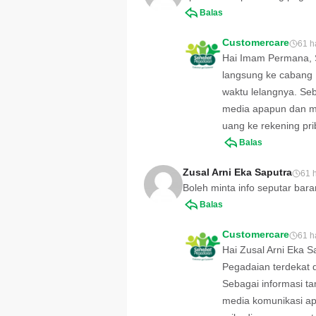
Balas
Customercare
61 h
Hai Imam Permana, S
langsung ke cabang 
waktu lelangnya. Seb
media apapun dan med
uang ke rekening pr
Balas
Zusal Arni Eka Saputra
61 h
Boleh minta info seputar bar
Balas
Customercare
61 h
Hai Zusal Arni Eka S
Pegadaian terdekat 
Sebagai informasi t
media komunikasi apa