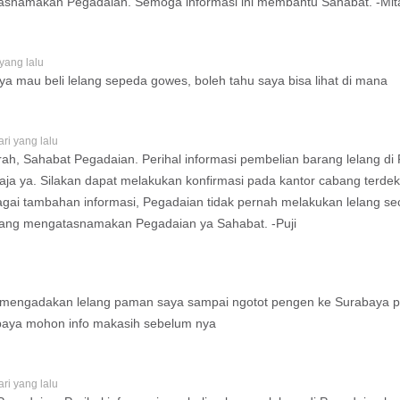
asnamakan Pegadaian. Semoga informasi ini membantu Sahabat. -Mit
 yang lalu
ya mau beli lelang sepeda gowes, boleh tahu saya bisa lihat di mana
ari yang lalu
h, Sahabat Pegadaian. Perihal informasi pembelian barang lelang di 
ja ya. Silakan dapat melakukan konfirmasi pada kantor cabang terde
i tambahan informasi, Pegadaian tidak pernah melakukan lelang seca
yang mengatasnamakan Pegadaian ya Sahabat. -Puji
a mengadakan lelang paman saya sampai ngotot pengen ke Surabaya pa
baya mohon info makasih sebelum nya
ari yang lalu