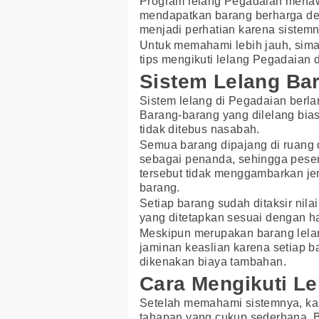
Program lelang Pegadaian menaw
mendapatkan barang berharga den
menjadi perhatian karena sistemn
Untuk memahami lebih jauh, sim
tips mengikuti lelang Pegadaian da
Sistem Lelang Ba
Sistem lelang di Pegadaian berl
Barang-barang yang dilelang bia
tidak ditebus nasabah.
Semua barang dipajang di ruang 
sebagai penanda, sehingga peser
tersebut tidak menggambarkan je
barang.
Setiap barang sudah ditaksir nila
yang ditetapkan sesuai dengan h
Meskipun merupakan barang lela
jaminan keaslian karena setiap ba
dikenakan biaya tambahan.
Cara Mengikuti Le
Setelah memahami sistemnya, ka
tahapan yang cukup sederhana. B