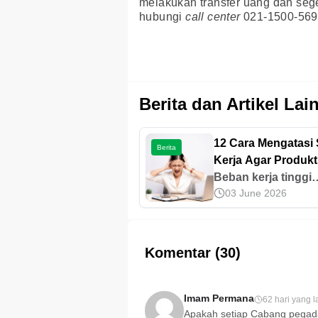
melakukan transfer uang dan sege
hubungi
call center
021-1500-569 a
Berita dan Artikel Lai
12 Cara Mengatasi 
Berita
Kerja Agar Produkt
Terjaga
Beban kerja tinggi
03 June 2026
berdampak serius 
kinerja dan keseha
mental. Temukan c
mengatasi stres ker
Komentar (30)
yang efektif agar te
fokus dan profesion
Imam Permana
62 hari yang l
Apakah setiap Cabang pegad