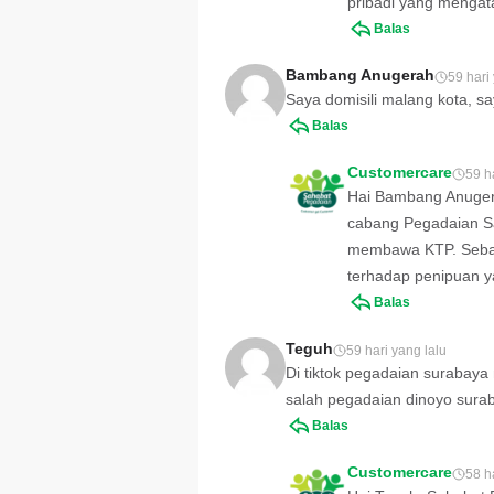
pribadi yang mengat
Balas
Bambang Anugerah
59 hari
Saya domisili malang kota, sa
Balas
Customercare
59 h
Hai Bambang Anugera
cabang Pegadaian Sa
membawa KTP. Sebaga
terhadap penipuan 
Balas
Teguh
59 hari yang lalu
Di tiktok pegadaian surabay
salah pegadaian dinoyo sura
Balas
Customercare
58 h