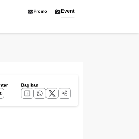
Event
Promo
tar
Bagikan
0