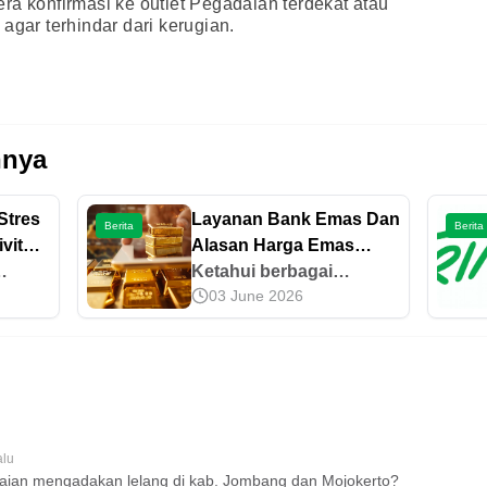
ra konfirmasi ke outlet Pegadaian terdekat atau
gar terhindar dari kerugian.
nnya
Stres
Layanan Bank Emas Dan
Berita
Berita
ivitas
Alasan Harga Emas
Pegadaian Bisa Berbeda
Ketahui berbagai
03 June 2026
pada
layanan Bank Emas
tan
Pegadaian dan alasan di
ara
balik perbedaan harga
ja
emas dibandingkan
tap
pasar lainnya. Simak
al.
penjelasannya di sini!
alu
aian mengadakan lelang di kab. Jombang dan Mojokerto?