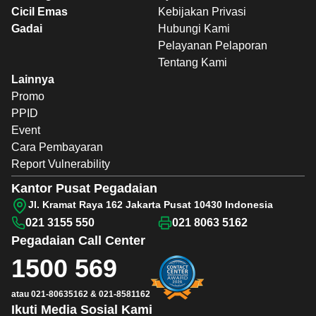
Cicil Emas
Kebijakan Privasi
Gadai
Hubungi Kami
Pelayanan Pelaporan
Tentang Kami
Lainnya
Promo
PPID
Event
Cara Pembayaran
Report Vulnerability
Kantor Pusat Pegadaian
Jl. Kramat Raya 162 Jakarta Pusat 10430 Indonesia
021 3155 550
021 8063 5162
Pegadaian
Call Center
1500 569
atau
021-80635162
&
021-8581162
Ikuti Media Sosial Kami