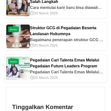
Salah Langkah
Cara memulai karir baru bisa diawali
20 March 2025
dengan mengenali minat dan bakat,
preferensi karir, riset industri, hingga
pengembangan diri. Cek tipsnya di sini!
Struktur GCG di Pegadaian Beserta
Berita
Landasan Hukumnya
Bagaimana penerapan struktur GCG di
20 March 2025
Pegadaian? Simak penjelasan lengkap
mengenai landasan hukum dan peran
tata kelola perusahaannya di sini!
Pegadaian Cari Talenta Emas Melalui
Berita
Pegadaian Future Leaders Program
Pegadaian Cari Talenta Emas Melalui
20 March 2025
Pegadaian Future Leaders Program
Tinggalkan Komentar