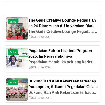
The Gade Creative Lounge Pegadaian
Berita
ke-24 Diresmikan di Universitas Riau
The Gade Creative Lounge Pegadaian
03 June 2026
ke-24 Diresmikan di Universitas Riau
Pegadaian Future Leaders Program
Berita
2025: Ini Persyaratannya
Pegadaian membuka peluang karier
03 June 2026
bagi fresh graduates melalui Pegadaian
Future Leaders Program 2025. Mari
ketahui apa saja syarat dan cara
Dukung Hari Anti Kekerasan terhadap
Berita
daftarnya.
Perempuan, Srikandi Pegadaian Gelar
Seminar Untuk Perempuan Berdaya
Dukung Hari Anti Kekerasan terhadap
03 June 2026
Perempuan, Srikandi Pegadaian Gelar
Seminar Untuk Perempuan Berdaya