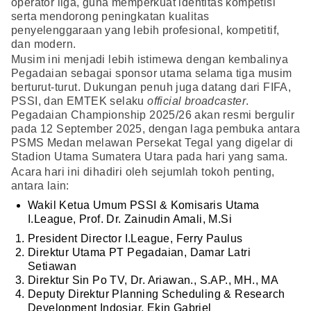
operator liga, guna memperkuat identitas kompetisi
serta mendorong peningkatan kualitas
penyelenggaraan yang lebih profesional, kompetitif,
dan modern.
Musim ini menjadi lebih istimewa dengan kembalinya
Pegadaian sebagai sponsor utama selama tiga musim
berturut-turut. Dukungan penuh juga datang dari FIFA,
PSSI, dan EMTEK selaku
official broadcaster
.
Pegadaian Championship 2025/26 akan resmi bergulir
pada 12 September 2025, dengan laga pembuka antara
PSMS Medan melawan Persekat Tegal yang digelar di
Stadion Utama Sumatera Utara pada hari yang sama.
Acara hari ini dihadiri oleh sejumlah tokoh penting,
antara lain:
Wakil Ketua Umum PSSI & Komisaris Utama
I.League, Prof. Dr. Zainudin Amali, M.Si
President Director I.League, Ferry Paulus
Direktur Utama PT Pegadaian, Damar Latri
Setiawan
Direktur Sin Po TV, Dr. Ariawan., S.AP., MH., MA
Deputy Direktur Planning Scheduling & Research
Development Indosiar, Ekin Gabriel