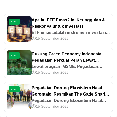
Apa Itu ETF Emas? Ini Keunggulan &
Berita
Risikonya untuk Investasi
ETF emas adalah instrumen investasi
15 September 2025
berbasis emas yang diperdagangkan di
bursa saham. Pelajari keunggulan,
risiko, dan bedanya dengan emas fisik
Dukung Green Economy Indonesia,
Berita
berikut ini!
Pegadaian Perkuat Peran Lewat
Program MSME
Lewat program MSME, Pegadaian
15 September 2025
mengajak masyarakat mengubah
sampah jadi Tabungan Emas sebagai
langkah nyata mendukung green
Pegadaian Dorong Ekosistem Halal
Berita
economy Indonesia.
Gorontalo, Resmikan The Gade Sharia
Creative Lounge di IAIN Sultan Amai
Pegadaian Dorong Ekosistem Halal
15 September 2025
Gorontalo
Gorontalo, Resmikan The Gade Sharia
Creative Lounge di IAIN Sultan Amai