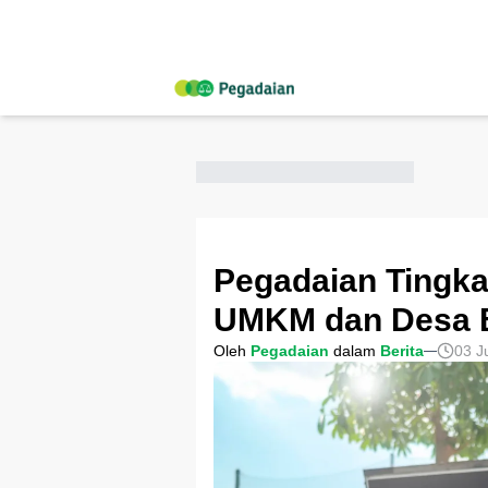
Pegadaian Tingk
UMKM dan Desa B
Oleh
Pegadaian
dalam
Berita
03 J