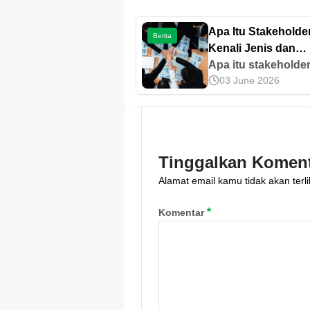
Apa Itu Stakeholde
Berita
Kenali Jenis dan
Perannya dalam Bi
Apa itu stakeholde
03 June 2026
Stakeholder adalah
pihak yang memilik
kepentingan dan d
terdampak oleh
keputusan bisnis. 
Tinggalkan Komen
jenis dan perannya
Alamat email kamu tidak akan terli
sini!
*
Komentar