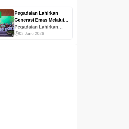
Pegadaian Lahirkan
Generasi Emas Melalui
The Gade Sociopreneur
Pegadaian Lahirkan
03 June 2026
untuk Indonesia
Generasi Emas Melalui
Berkelanjutan
The Gade Sociopreneur
untuk Indonesia
Berkelanjutan