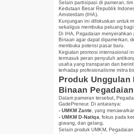
Selain partisipasi di pameran, t
Kedutaan Besar Republik Indone
Amsterdam (IHA).
Kunjungan ini difokuskan untuk
sekaligus membuka peluang bagi 
Di IHA, Pegadaian menyerahkan p
Binaan agar dapat dipamerkan, 
membuka potensi pasar baru.
Kegiatan promosi internasional i
termasuk peran penyuluh antikor
usaha yang transparan dan berin
terhadap profesionalisme mitra b
Produk Unggulan 
Binaan Pegadaian
Dalam pameran tersebut, Pegada
GadePreneur. Di antaranya:
- UMKM Zante
, yang menawarkan 
- UMKM D-Natiqa
, fokus pada ke
giwang, dan gelang.
Selain produk UMKM, Pegadaian 