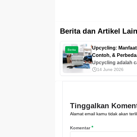
Berita dan Artikel Lai
Upcycling: Manfaat
Berita
Contoh, & Perbed
dengan Recycling
Upcycling adalah c
14 June 2026
mengubah barang 
yang tidak terpakai
menjadi produk ba
dengan nilai lebih t
Ini manfaat dan
Tinggalkan Komen
perbedaannya den
Alamat email kamu tidak akan terli
recycling!
*
Komentar