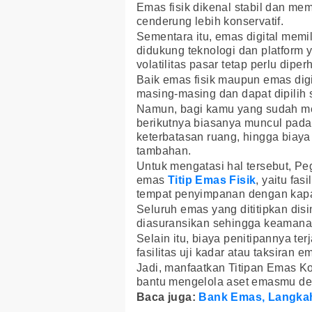
Emas fisik dikenal stabil dan mem
cenderung lebih konservatif.
Sementara itu, emas digital memi
didukung teknologi dan platform 
volatilitas pasar tetap perlu diper
Baik emas fisik maupun emas dig
masing-masing dan dapat dipilih s
Namun, bagi kamu yang sudah memi
berikutnya biasanya muncul pada
keterbatasan ruang, hingga biay
tambahan.
Untuk mengatasi hal tersebut, P
emas
Titip Emas Fisik
, yaitu fa
tempat penyimpanan dengan kapa
Seluruh emas yang dititipkan dis
diasuransikan sehingga keamanan 
Selain itu, biaya penitipannya t
fasilitas uji kadar atau taksiran 
Jadi, manfaatkan Titipan Emas K
bantu mengelola aset emasmu den
Baca juga:
Bank Emas, Langkah