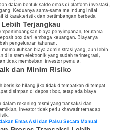
pan dalam bentuk saldo emas di platform investasi,
pegang. Keduanya sama-sama melindungi nilai
liki karakteristik dan pertimbangan berbeda.
i Lebih Terjangkau
 mempertimbangkan biaya penyimpanan, terutama
eposit box dari lembaga keuangan. Biayanya
mbah pengeluaran tahunan.
al membutuhkan biaya administrasi yang jauh lebih
 di sistem elektronik yang sudah terintegrasi,
dan tidak membebani investor pemula.
aik dan Minim Risiko
 berisiko hilang jika tidak ditempatkan di tempat
at disimpan di deposit box, tetap ada biaya
.
pan dalam rekening resmi yang transaksi dan
kian, investor tidak perlu khawatir terhadap
isik.
edakan Emas Asli dan Palsu Secara Manual
 dan Proses Transaksi Lebih