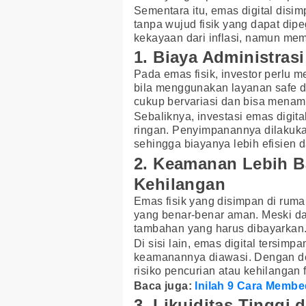
Sementara itu, emas digital disim
tanpa wujud fisik yang dapat di
kekayaan dari inflasi, namun memi
1. Biaya Administras
Pada emas fisik, investor perlu
bila menggunakan layanan safe d
cukup bervariasi dan bisa mena
Sebaliknya, investasi emas digit
ringan. Penyimpanannya dilakukan
sehingga biayanya lebih efisien 
2. Keamanan Lebih B
Kehilangan
Emas fisik yang disimpan di rumah
yang benar-benar aman. Meski dap
tambahan yang harus dibayarkan
Di sisi lain, emas digital tersim
keamanannya diawasi. Dengan demi
risiko pencurian atau kehilangan f
Baca juga:
Inilah 9 Cara Memb
3. Likuiditas Tinggi