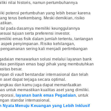
iliki nilai historis, namun pertumbuhannya
liki potensi pertumbuhan yang lebih besar karena
yang terus berkembang. Meski demikian, risiko
hatikan.
ital pada dasarnya memiliki keunggulannya
esuai tujuan serta preferensi investor.
liki emas fisik dalam jumlah tertentu, tantangan
 aspek penyimpanan. Risiko kehilangan,
a pengamanan sering kali menjadi pertimbangan
egadaian menawarkan solusi melalui layanan bank
silitas penitipan emas bagi pihak yang membutuhkan
sitas besar.
impan di
vault
berstandar internasional dan telah
aset dapat terjaga secara optimal.
erjangkau dan kamu juga dapat memanfaatkan
emas untuk memastikan kualitas aset yang dimiliki.
orporasi,
layanan bank emas Pegadaian
, untuk
gan standar internasional.
 Nyata Menuju Keuangan yang Lebih Inklusif