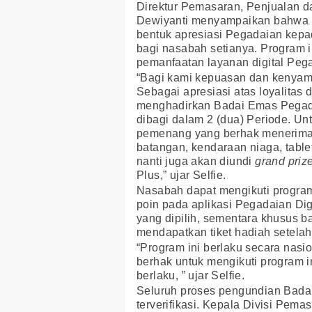
Direktur Pemasaran, Penjualan 
Dewiyanti menyampaikan bahwa 
bentuk apresiasi Pegadaian kepa
bagi nasabah setianya. Program 
pemanfaatan layanan digital Pega
“Bagi kami kepuasan dan kenyama
Sebagai apresiasi atas loyalitas
menghadirkan Badai Emas Pegada
dibagi dalam 2 (dua) Periode. Un
pemenang yang berhak menerima 
batangan, kendaraan niaga, tablet
nanti juga akan diundi
grand priz
Plus,” ujar Selfie.
Nasabah dapat mengikuti progr
poin pada aplikasi Pegadaian Di
yang dipilih, sementara khusus 
mendapatkan tiket hadiah setelah
“Program ini berlaku secara nasi
berhak untuk mengikuti program i
berlaku, ” ujar Selfie.
Seluruh proses pengundian Bada
terverifikasi. Kepala Divisi Pe