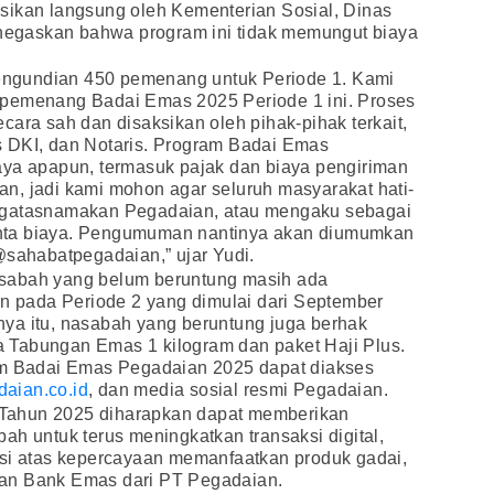
sikan langsung oleh Kementerian Sosial, Dinas
menegaskan bahwa program ini tidak memungut biaya
 pengundian 450 pemenang untuk Periode 1. Kami
 pemenang Badai Emas 2025 Periode 1 ini. Proses
cara sah dan disaksikan oleh pihak-pihak terkait,
 DKI, dan Notaris. Program Badai Emas
aya apapun, termasuk pajak dan biaya pengiriman
n, jadi kami mohon agar seluruh masyarakat hati-
ngatasnamakan Pegadaian, atau mengaku sebagai
nta biaya. Pengumuman nantinya akan diumumkan
@sahabatpegadaian,” ujar Yudi.
sabah yang belum beruntung masih ada
pada Periode 2 yang dimulai dari September
ya itu, nasabah yang beruntung juga berhak
 Tabungan Emas 1 kilogram dan paket Haji Plus.
am Badai Emas Pegadaian 2025 dapat diakses
daian.co.id
, dan media sosial resmi Pegadaian.
Tahun 2025 diharapkan dapat memberikan
ah untuk terus meningkatkan transaksi digital,
asi atas kepercayaan memanfaatkan produk gadai,
an Bank Emas dari PT Pegadaian.