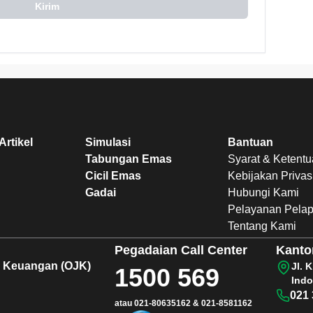
Kirim
Artikel
Simulasi
Bantuan
Tabungan Emas
Syarat & Ketent
Cicil Emas
Kebijakan Privas
Gadai
Hubungi Kami
Pelayanan Pela
Tentang Kami
Pegadaian
Call Center
Kanto
sa Keuangan (OJK)
Jl. 
1500 569
Indo
021 
atau
021-80635162
&
021-8581162