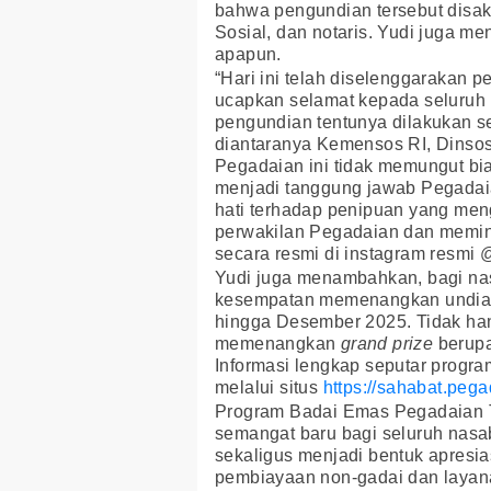
bahwa pengundian tersebut disak
Sosial, dan notaris. Yudi juga 
apapun.
“Hari ini telah diselenggarakan
ucapkan selamat kepada seluruh
pengundian tentunya dilakukan se
diantaranya Kemensos RI, Dinsos
Pegadaian ini tidak memungut bi
menjadi tanggung jawab Pegadaia
hati terhadap penipuan yang me
perwakilan Pegadaian dan memi
secara resmi di
instagram resmi 
Yudi juga menambahkan, bagi na
kesempatan memenangkan undian 
hingga Desember 2025. Tidak han
memenangkan
grand prize
berupa
Informasi lengkap seputar progr
melalui situs
https://sahabat.pega
Program Badai Emas Pegadaian 
semangat baru bagi seluruh nasab
sekaligus menjadi bentuk apresi
pembiayaan non-gadai dan layan