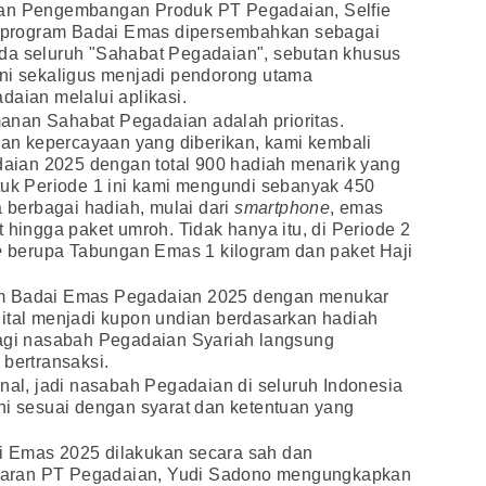
dan Pengembangan Produk PT Pegadaian, Selfie
program Badai Emas dipersembahkan sebagai
da seluruh "Sahabat Pegadaian", sebutan khusus
ini sekaligus menjadi pendorong utama
daian melalui aplikasi.
nan Sahabat Pegadaian adalah prioritas.
 dan kepercayaan yang diberikan, kami kembali
ian 2025 dengan total 900 hadiah menarik yang
tuk Periode 1 ini kami mengundi sebanyak 450
berbagai hadiah, mulai dari
smartphone
, emas
 hingga paket umroh. Tidak hanya itu, di Periode 2
e
berupa Tabungan Emas 1 kilogram dan paket Haji
am Badai Emas Pegadaian 2025 dengan menukar
gital menjadi kupon undian berdasarkan hadiah
bagi nasabah Pegadaian Syariah langsung
 bertransaksi.
onal, jadi nasabah Pegadaian di seluruh Indonesia
ni sesuai dengan syarat dan ketentuan yang
i Emas 2025 dilakukan secara sah dan
masaran PT Pegadaian, Yudi Sadono mengungkapkan