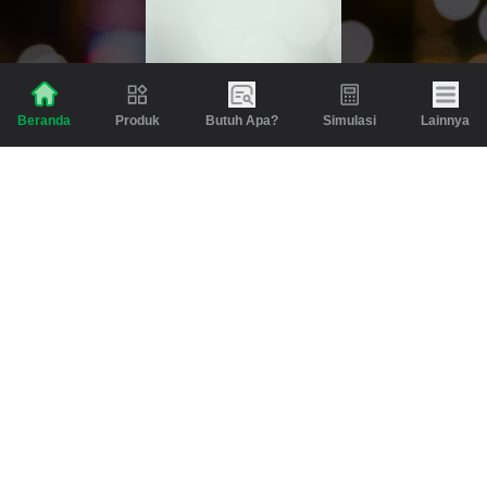
“Melangkah dan Kembangkan
Produk
Butuh Apa?
Simulasi
Lainnya
Beranda
Finansialmu #MulaiDariTring!”
Klik link untuk mengunduh aplikasi