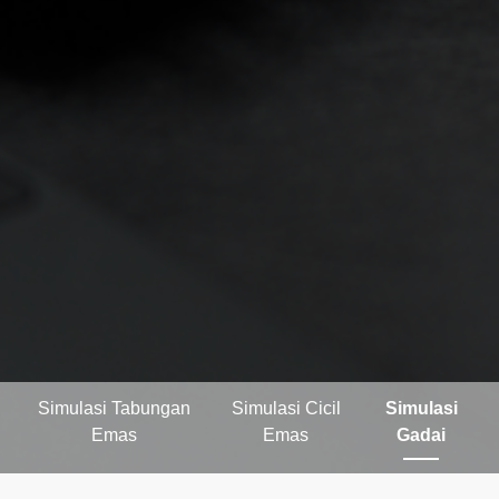
Simulasi Tabungan
Simulasi Cicil
Simulasi
Emas
Emas
Gadai