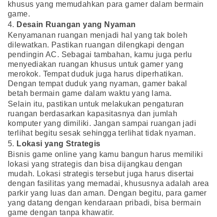
khusus yang memudahkan para gamer dalam bermain
game.
4.
Desain Ruangan yang Nyaman
Kenyamanan ruangan menjadi hal yang tak boleh
dilewatkan. Pastikan ruangan dilengkapi dengan
pendingin AC. Sebagai tambahan, kamu juga perlu
menyediakan ruangan khusus untuk gamer yang
merokok. Tempat duduk juga harus diperhatikan.
Dengan tempat duduk yang nyaman, gamer bakal
betah bermain game dalam waktu yang lama.
Selain itu, pastikan untuk melakukan pengaturan
ruangan berdasarkan kapasitasnya dan jumlah
komputer yang dimiliki. Jangan sampai ruangan jadi
terlihat begitu sesak sehingga terlihat tidak nyaman.
5.
Lokasi yang Strategis
Bisnis game online yang kamu bangun harus memiliki
lokasi yang strategis dan bisa dijangkau dengan
mudah. Lokasi strategis tersebut juga harus disertai
dengan fasilitas yang memadai, khususnya adalah area
parkir yang luas dan aman. Dengan begitu, para gamer
yang datang dengan kendaraan pribadi, bisa bermain
game dengan tanpa khawatir.