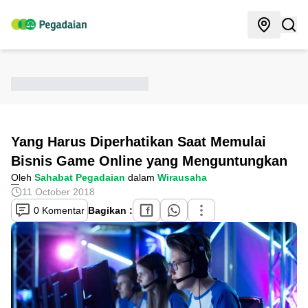
Yang Harus Diperhatikan Saat Memulai
Bisnis Game Online yang Menguntungkan
Oleh
Sahabat Pegadaian
dalam
Wirausaha
11 October 2018
0 Komentar
Bagikan :