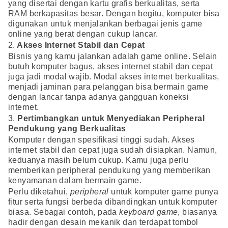
yang disertai dengan kartu grafis berkualitas, serta
RAM berkapasitas besar. Dengan begitu, komputer bisa
digunakan untuk menjalankan berbagai jenis game
online yang berat dengan cukup lancar.
2.
Akses Internet Stabil dan Cepat
Bisnis yang kamu jalankan adalah game online. Selain
butuh komputer bagus, akses internet stabil dan cepat
juga jadi modal wajib. Modal akses internet berkualitas,
menjadi jaminan para pelanggan bisa bermain game
dengan lancar tanpa adanya gangguan koneksi
internet.
3.
Pertimbangkan untuk Menyediakan Peripheral
Pendukung yang Berkualitas
Komputer dengan spesifikasi tinggi sudah. Akses
internet stabil dan cepat juga sudah disiapkan. Namun,
keduanya masih belum cukup. Kamu juga perlu
memberikan peripheral pendukung yang memberikan
kenyamanan dalam bermain game.
Perlu diketahui,
peripheral
untuk komputer game punya
fitur serta fungsi berbeda dibandingkan untuk komputer
biasa. Sebagai contoh, pada
keyboard game
, biasanya
hadir dengan desain mekanik dan terdapat tombol