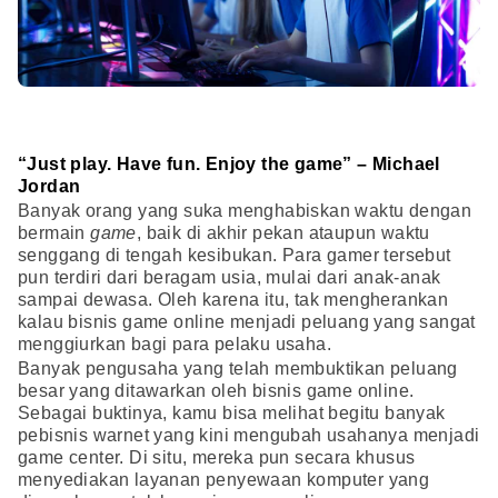
“Just play. Have fun. Enjoy the game” – Michael
Jordan
Banyak orang yang suka menghabiskan waktu dengan
bermain
game
, baik di akhir pekan ataupun waktu
senggang di tengah kesibukan. Para gamer tersebut
pun terdiri dari beragam usia, mulai dari anak-anak
sampai dewasa. Oleh karena itu, tak mengherankan
kalau bisnis game online menjadi peluang yang sangat
menggiurkan bagi para pelaku usaha.
Banyak pengusaha yang telah membuktikan peluang
besar yang ditawarkan oleh bisnis game online.
Sebagai buktinya, kamu bisa melihat begitu banyak
pebisnis warnet yang kini mengubah usahanya menjadi
game center. Di situ, mereka pun secara khusus
menyediakan layanan penyewaan komputer yang