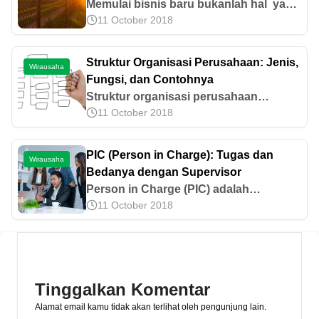
Memulai bisnis baru bukanlah hal yang
11 October 2018
mudah. Ada berbagai tantangan yang
harus Anda hadapi untuk benar-benar
mewujudkan mimpi sebagai seorang
Struktur Organisasi Perusahaan: Jenis,
Wirausaha
pengusaha. Untuk itu, Anda harus
Fungsi, dan Contohnya
mengenali terlebih dahulu hal-hal apa
Struktur organisasi perusahaan
saja yang bisa menghambat Anda
11 October 2018
berperan penting dalam memastikan
untuk memulai bisnis baru. Tidak
posisi individu di dalamnya. Yuk, cari
Memiliki Modal Modal adalah hal yang
tahu jenis, fungsi, dan contohnya di
PIC (Person in Charge): Tugas dan
utama dalam sebuah bisnis. Namun,
Wirausaha
artikel ini!
Bedanya dengan Supervisor
modal bukan hanya berbentuk
Person in Charge (PIC) adalah
[&hellip;]
11 October 2018
seseorang yang bertanggung jawab
atas pelaksanaan proyek dalam suatu
instansi. Mari ketahui apa saja tugasnya
di sini.
Tinggalkan Komentar
Alamat email kamu tidak akan terlihat oleh pengunjung lain.