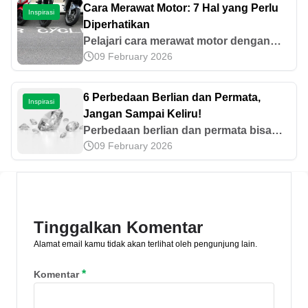
bisnis berkelanjutan. Pelajari manfaat
Cara Merawat Motor: 7 Hal yang Perlu
Inspirasi
lengkapnya di sini!
Diperhatikan
Pelajari cara merawat motor dengan
09 February 2026
benar. Dalam artikel ini, kami bagikan 7
tips penting untuk menjaga kesehatan
dan kinerja motor Anda.
6 Perbedaan Berlian dan Permata,
Inspirasi
Jangan Sampai Keliru!
Perbedaan berlian dan permata bisa
09 February 2026
terlihat melalui beberapa hal, seperti
warna, harga, dan keawetannya. Yuk,
cari tahu perbedaan lainnya dalam
artikel ini!
Tinggalkan Komentar
Alamat email kamu tidak akan terlihat oleh pengunjung lain.
*
Komentar