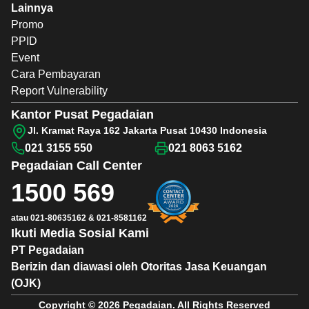
Lainnya
Promo
PPID
Event
Cara Pembayaran
Report Vulnerability
Kantor Pusat Pegadaian
Jl. Kramat Raya 162 Jakarta Pusat 10430 Indonesia
021 3155 550
021 8063 5162
Pegadaian
Call Center
1500 569
atau
021-80635162
&
021-8581162
Ikuti Media Sosial Kami
PT Pegadaian
Berizin dan diawasi oleh Otoritas Jasa Keuangan
(OJK)
Copyright © 2026 Pegadaian. All Rights Reserved