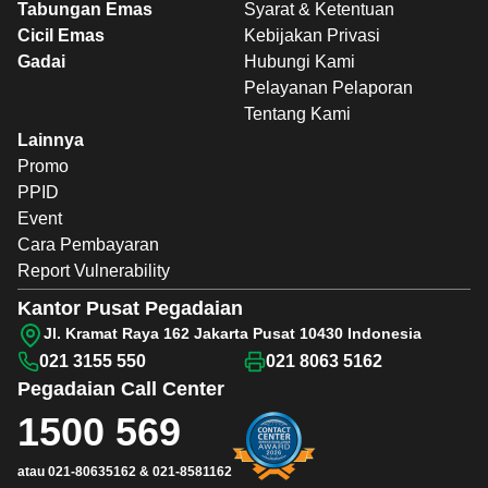
Tabungan Emas
Syarat & Ketentuan
Cicil Emas
Kebijakan Privasi
Gadai
Hubungi Kami
Pelayanan Pelaporan
Tentang Kami
Lainnya
Promo
PPID
Event
Cara Pembayaran
Report Vulnerability
Kantor Pusat Pegadaian
Jl. Kramat Raya 162 Jakarta Pusat 10430 Indonesia
021 3155 550
021 8063 5162
Pegadaian
Call Center
1500 569
atau
021-80635162
&
021-8581162