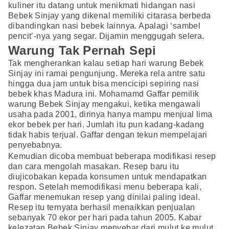
kuliner itu datang untuk menikmati hidangan nasi
Bebek Sinjay yang dikenal memiliki citarasa berbeda
dibandingkan nasi bebek lainnya. Apalagi ‘sambel
pencit’-nya yang segar. Dijamin menggugah selera.
Warung Tak Pernah Sepi
Tak mengherankan kalau setiap hari warung Bebek
Sinjay ini ramai pengunjung. Mereka rela antre satu
hingga dua jam untuk bisa mencicipi sepiring nasi
bebek khas Madura ini. Mohamamd Gaffar pemilik
warung Bebek Sinjay mengakui, ketika mengawali
usaha pada 2001, dirinya hanya mampu menjual lima
ekor bebek per hari. Jumlah itu pun kadang-kadang
tidak habis terjual. Gaffar dengan tekun mempelajari
penyebabnya.
Kemudian dicoba membuat beberapa modifikasi resep
dan cara mengolah masakan. Resep baru itu
diujicobakan kepada konsumen untuk mendapatkan
respon. Setelah memodifikasi menu beberapa kali,
Gaffar menemukan resep yang dinilai paling ideal.
Resep itu ternyata berhasil menaikkan penjualan
sebanyak 70 ekor per hari pada tahun 2005. Kabar
kelezatan Bebek Sinjay menyebar dari mulut ke mulut