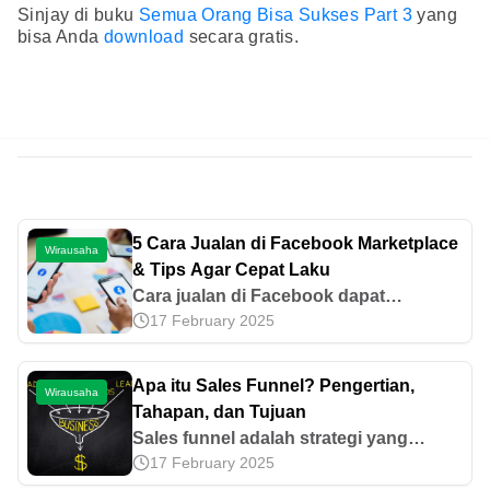
Sinjay di buku
Semua Orang Bisa Sukses Part 3
yang
bisa Anda
download
secara gratis.
5 Cara Jualan di Facebook Marketplace
Wirausaha
& Tips Agar Cepat Laku
Cara jualan di Facebook dapat
17 February 2025
dilakukan dengan cara membuat akun
bisnis terlebih dahulu. Yuk, ketahui
informasi terkait langkah-langkah
Apa itu Sales Funnel? Pengertian,
Wirausaha
lainnya di artikel ini!
Tahapan, dan Tujuan
Sales funnel adalah strategi yang
17 February 2025
diterapkan untuk memetakan