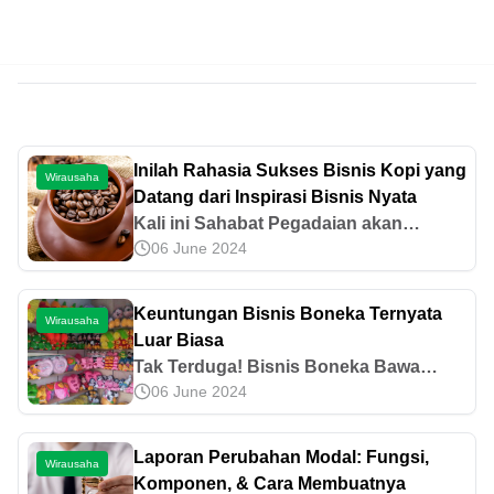
Inilah Rahasia Sukses Bisnis Kopi yang
Wirausaha
Datang dari Inspirasi Bisnis Nyata
Kali ini Sahabat Pegadaian akan
06 June 2024
berbagi rahasia sukses bisnis kopi.
Siapa sangka ternyata kopi bisa
membawa banyak keuntungan di
Keuntungan Bisnis Boneka Ternyata
Wirausaha
tengah lifestyle masyarakat
Luar Biasa
Tak Terduga! Bisnis Boneka Bawa
06 June 2024
Keuntungan Luar Biasa dengan
Peluang Pasar yang Besar.
Laporan Perubahan Modal: Fungsi,
Wirausaha
Komponen, & Cara Membuatnya