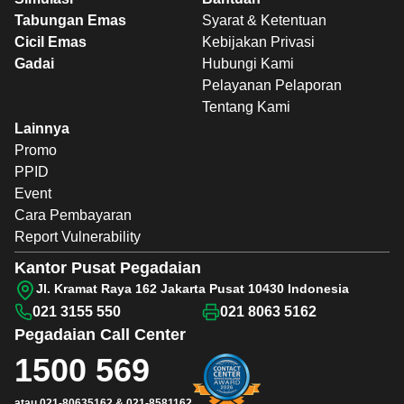
Tabungan Emas
Syarat & Ketentuan
Cicil Emas
Kebijakan Privasi
Gadai
Hubungi Kami
Pelayanan Pelaporan
Tentang Kami
Lainnya
Promo
PPID
Event
Cara Pembayaran
Report Vulnerability
Kantor Pusat Pegadaian
Jl. Kramat Raya 162 Jakarta Pusat 10430 Indonesia
021 3155 550
021 8063 5162
Pegadaian
Call Center
1500 569
atau
021-80635162
&
021-8581162