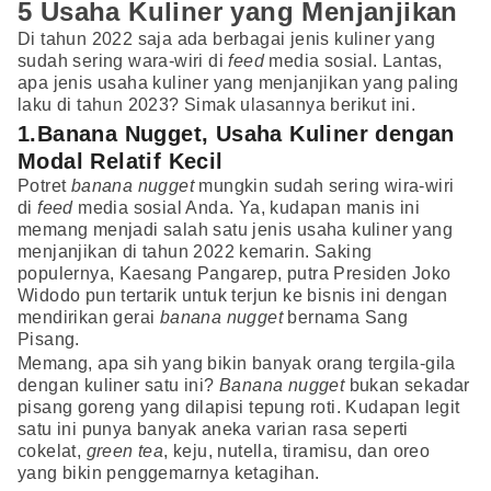
5 Usaha Kuliner yang Menjanjikan
Di tahun 2022 saja ada berbagai jenis kuliner yang
sudah sering wara-wiri di
feed
media sosial. Lantas,
apa jenis usaha kuliner yang menjanjikan yang paling
laku di tahun 2023? Simak ulasannya berikut ini.
1.Banana Nugget, Usaha Kuliner dengan
Modal Relatif Kecil
Potret
banana nugget
mungkin sudah sering wira-wiri
di
feed
media sosial Anda. Ya, kudapan manis ini
memang menjadi salah satu jenis usaha kuliner yang
menjanjikan di tahun 2022 kemarin. Saking
populernya, Kaesang Pangarep, putra Presiden Joko
Widodo pun tertarik untuk terjun ke bisnis ini dengan
mendirikan gerai
banana nugget
bernama Sang
Pisang.
Memang, apa sih yang bikin banyak orang tergila-gila
dengan kuliner satu ini?
Banana nugget
bukan sekadar
pisang goreng yang dilapisi tepung roti. Kudapan legit
satu ini punya banyak aneka varian rasa seperti
cokelat,
green tea
, keju, nutella, tiramisu, dan oreo
yang bikin penggemarnya ketagihan.