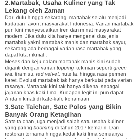
2.Martabak, Usaha Kuliner yang Tak
Lekang oleh Zaman
Dari dulu hingga sekarang, martabak selalu menjadi
kudapan favorit masyarakat Indonesia. Varian martabak
pun kini menyesuaikan tren dan minat masyarakat
modern. Jika dulu kita hanya mengenal dua jenis
martabak yakni martabak manis dan martabak sayur,
sekarang ada berbagai varian rasa martabak yang
dapat kita nikmati.
Meses dan keju dalam martabak manis kini sudah
diganti dengan varian
topping
kekinian seperti
green
tea
, tiramisu,
red velvet
, nutella, hingga rasa permen
karet. Evolusi martabak tak hanya berkutat pada varian
rasanya. Martabak kini tak hanya dikenal sebagai
jajanan khas kaki lima. Kudapan legit ini pun dapat
Anda nikmati di kafe-kafe kenamaan.
3.Sate Taichan, Sate Polos yang Bikin
Banyak Orang Ketagihan
Sate taichan juga menjadi salah satu usaha kuliner
yang paling
booming
di tahun 2017 kemarin. Dari
restoran ternama hingga kedai kaki lima semuanya