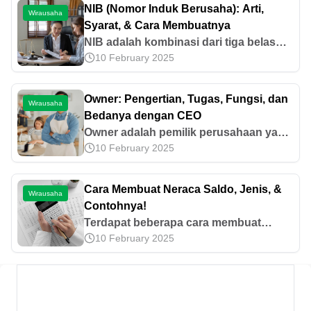
NIB (Nomor Induk Berusaha): Arti,
Wirausaha
Syarat, & Cara Membuatnya
NIB adalah kombinasi dari tiga belas
10 February 2025
digit angka yang menjadi identitas
pelaku usaha kecil hingga perusahaan
berskala besar. Yuk, simak
Owner: Pengertian, Tugas, Fungsi, dan
Wirausaha
selengkapnya di sini!
Bedanya dengan CEO
Owner adalah pemilik perusahaan yang
10 February 2025
menentukan arah bisnis. Pahami tugas,
fungsi, perbedaannya dengan founder
dan CEO, serta tanggung jawabnya.
Cara Membuat Neraca Saldo, Jenis, &
Wirausaha
Contohnya!
Terdapat beberapa cara membuat
10 February 2025
neraca saldo, mulai dari mencatat
transaksi keuangan di jurnal hingga
menjumlahkan kolom kredit dan debit.
Yuk, cek di sini!