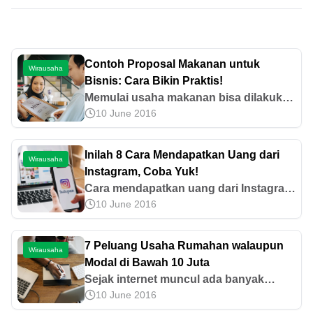
Contoh Proposal Makanan untuk
Wirausaha
Bisnis: Cara Bikin Praktis!
Memulai usaha makanan bisa dilakukan
10 June 2016
dengan membuat proposal dulu. Yuk,
cari tahu cara membuat proposal usaha
makanan dan contohnya di sini!
Inilah 8 Cara Mendapatkan Uang dari
Wirausaha
Instagram, Coba Yuk!
Cara mendapatkan uang dari Instagram
10 June 2016
sangat beragam, mulai menjadi
selebgram, content creator, hingga
admin akun bisnis. Ketahui cara lainnya
7 Peluang Usaha Rumahan walaupun
Wirausaha
di sini, yuk!
Modal di Bawah 10 Juta
Sejak internet muncul ada banyak
10 June 2016
sekali peluang usaha baru yang
menunggu untuk dikembangkan, salah