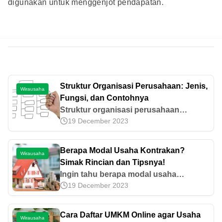
digunakan untuk menggenjot pendapatan.
Struktur Organisasi Perusahaan: Jenis,
Wirausaha
Fungsi, dan Contohnya
Struktur organisasi perusahaan
19 December 2023
berperan penting dalam memastikan
posisi individu di dalamnya. Yuk, cari
tahu jenis, fungsi, dan contohnya di
Berapa Modal Usaha Kontrakan?
Wirausaha
artikel ini!
Simak Rincian dan Tipsnya!
Ingin tahu berapa modal usaha
19 December 2023
kontrakan? Cek estimasi biaya,
peluang keuntungan, risiko, tips
membangun usahanya di sini!
Cara Daftar UMKM Online agar Usaha
Wirausaha