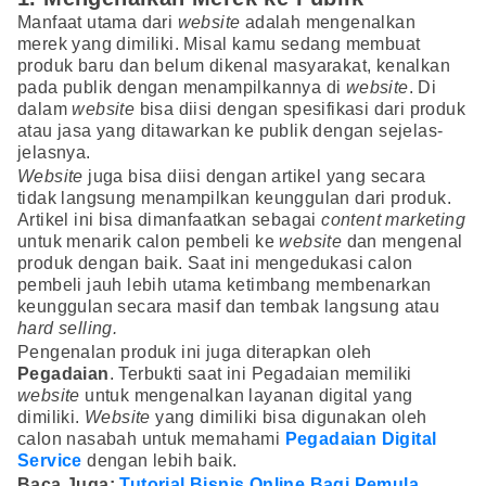
Manfaat utama dari
website
adalah mengenalkan
merek yang dimiliki. Misal kamu sedang membuat
produk baru dan belum dikenal masyarakat, kenalkan
pada publik dengan menampilkannya di
website
. Di
dalam
website
bisa diisi dengan spesifikasi dari produk
atau jasa yang ditawarkan ke publik dengan sejelas-
jelasnya.
Website
juga bisa diisi dengan artikel yang secara
tidak langsung menampilkan keunggulan dari produk.
Artikel ini bisa dimanfaatkan sebagai
content marketing
untuk menarik calon pembeli ke
website
dan mengenal
produk dengan baik. Saat ini mengedukasi calon
pembeli jauh lebih utama ketimbang membenarkan
keunggulan secara masif dan tembak langsung atau
hard selling.
Pengenalan produk ini juga diterapkan oleh
Pegadaian
. Terbukti saat ini Pegadaian memiliki
website
untuk mengenalkan layanan digital yang
dimiliki.
Website
yang dimiliki bisa digunakan oleh
calon nasabah untuk memahami
Pegadaian Digital
Service
dengan lebih baik.
Baca Juga:
Tutorial Bisnis Online Bagi Pemula