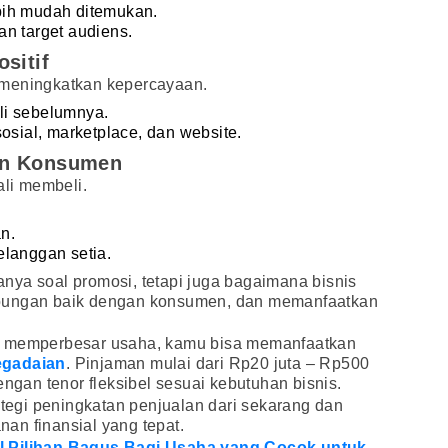
bih mudah ditemukan.
n target audiens.
sitif
 meningkatkan kepercayaan.
li sebelumnya.
osial, marketplace, dan website.
an Konsumen
li membeli.
n.
elanggan setia.
nya soal promosi, tetapi juga bagaimana bisnis
ubungan baik dengan konsumen, dan memanfaatkan
k memperbesar usaha, kamu bisa memanfaatkan
egadaian
. Pinjaman mulai dari Rp20 juta – Rp500
engan tenor fleksibel sesuai kebutuhan bisnis.
ategi peningkatan penjualan dari sekarang dan
an finansial yang tepat.
l Pilihan Bagus Bagi Usaha yang Cocok untuk