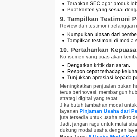
Terapkan SEO agar produk le
Buat konten yang sesuai denga
9. Tampilkan Testimoni Po
Review dan testimoni pelanggan
Kumpulkan ulasan dari pembe
Tampilkan testimoni di media s
10. Pertahankan Kepuas
Konsumen yang puas akan kemba
Dengarkan kritik dan saran.
Respon cepat terhadap keluha
Tunjukkan apresiasi kepada p
Meningkatkan penjualan bukan ha
terus berinovasi, membangun h
strategi digital yang tepat.
Jika butuh tambahan modal untu
layanan
Pinjaman Usaha dari P
juta tersedia untuk usaha mikro d
Jadi, jangan ragu untuk mulai str
dukung modal usaha dengan layan
Baca Juga:
8 Usaha Modal Keci