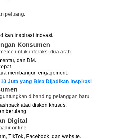
n peluang.
.
adikan inspirasi inovasi.
dengan Konsumen
erce untuk interaksi dua arah.
mentar, dan DM.
epat.
 cara membangun engagement.
10 Juta yang Bisa Dijadikan Inspirasi
nsumen
nguntungkan dibanding pelanggan baru.
cashback atau diskon khusus.
an berulang.
n Digital
hadir online.
am, TikTok, Facebook, dan website.