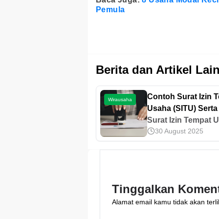
Pemula
Berita dan Artikel Lai
Contoh Surat Izin 
Wirausaha
Usaha (SITU) Serta
Membuatnya
Surat Izin Tempat 
30 August 2025
adalah dokumen be
informasi lokasi u
yang dikeluarkan o
badan usaha. Mari 
contoh Surat Izin 
Tinggalkan Komen
Usaha di sini.
Alamat email kamu tidak akan terli