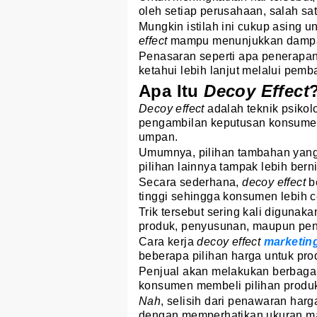
oleh setiap perusahaan, salah s
Mungkin istilah ini cukup asing 
effect
mampu menunjukkan dampak
Penasaran seperti apa penerapa
ketahui lebih lanjut melalui pemba
Apa Itu
Decoy Effect
Decoy effect
adalah teknik psiko
pengambilan keputusan konsume
umpan.
Umumnya, pilihan tambahan yang 
pilihan lainnya tampak lebih berni
Secara sederhana,
decoy effect
b
tinggi sehingga konsumen lebih c
Trik tersebut sering kali digun
produk, penyusunan, maupun pen
Cara kerja
decoy effect
marketin
beberapa pilihan harga untuk pro
Penjual akan melakukan berbaga
konsumen membeli pilihan produk
Nah
, selisih dari penawaran har
dengan memperhatikan ukuran m