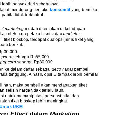
lebih banyak dari seharusnya.
 dapat mendorong perilaku
konsumtif
yang berisiko
abila tidak terkontrol.
ect marketing
mudah ditemukan di kehidupan
pkan oleh para pelaku bisnis atau
marketer
.
tiket bioskop, terdapat dua opsi jenis tiket yang
rti berikut.
 Rp30.000.
opcorn
seharga Rp55.000.
s
popcorn
seharga Rp80.000.
kan ke dalam daftar sebagai
decoy
agar pembeli
rasa tanggung. Alhasil, opsi C tampak lebih bernilai
ilihan, maka pembeli akan mendapatkan tiket
an selisih harga tidak terlalu jauh.
gsi untuk memanipulasi persepsi nilai dan
alan tiket bioskop lebih meningkat.
 Untuk UKM
oy Effect
dalam
Marketing