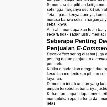
Sementara itu, pilihan ketiga m
sehingga harganya sedikit jauh a
Tetapi pada kenyataannya, konsu
merasa bahwa selisih harganya yan
sebaliknya.
Alih-alih mendapatkan lebih ban
secara tidak sadar justru menjadi
Seberapa Penting
De
Penjualan
E-Commer
Decoy effect
sering disebut juga 
penting dalam penjualan
e-comm
pembeli.
Ketika dihadapkan dengan dua o
kesulitan menentukan pilihan se
layanan.
Di momen inilah umpan yang kura
umpan tersebut sebenarnya justr
Kehadiran umpan dapat memberik
menentukan opsi tertentu dan me
jelas.