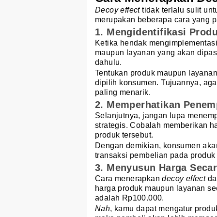
Decoy effect
tidak terlalu sulit u
merupakan beberapa cara yang pat
1. Mengidentifikasi Prod
Ketika hendak mengimplementasika
maupun layanan yang akan dipasa
dahulu.
Tentukan produk maupun layanan
dipilih konsumen. Tujuannya, ag
paling menarik.
2. Memperhatikan Penem
Selanjutnya, jangan lupa menemp
strategis. Cobalah memberikan ha
produk tersebut.
Dengan demikian, konsumen akan 
transaksi pembelian pada produk
3. Menyusun Harga Secar
Cara menerapkan
decoy effect
da
harga produk maupun layanan sec
adalah Rp100.000.
Nah
, kamu dapat mengatur prod