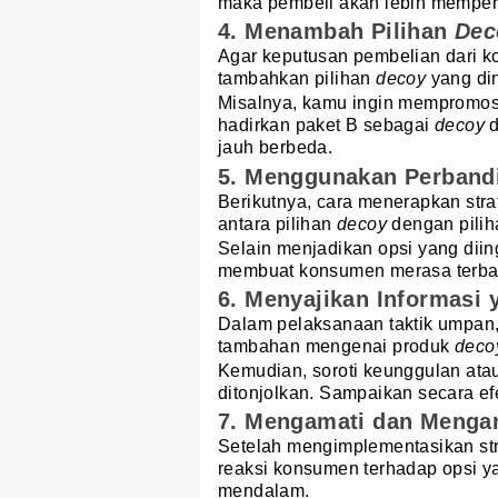
maka pembeli akan lebih memper
4. Menambah Pilihan
De
Agar keputusan pembelian dari 
tambahkan pilihan
decoy
yang din
Misalnya, kamu ingin mempromos
hadirkan paket B sebagai
decoy
d
jauh berbeda.
5. Menggunakan Perband
Berikutnya, cara menerapkan st
antara pilihan
decoy
dengan pilih
Selain menjadikan opsi yang diin
membuat konsumen merasa terban
6. Menyajikan Informasi 
Dalam pelaksanaan taktik umpan,
tambahan mengenai produk
dec
Kemudian, soroti keunggulan atau
ditonjolkan. Sampaikan secara ef
7. Mengamati dan Mengan
Setelah mengimplementasikan st
reaksi konsumen terhadap opsi ya
mendalam.