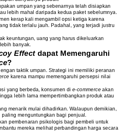
erupakan umpan yang sebenarnya telah disiapkan
tau lebih mahal daripada kedua paket sebelumnya.
men kerap kali mengambil opsi ketiga karena
g tidak terlalu jauh. Padahal, yang terjadi justru
yak keuntungan, uang yang harus dikeluarkan
 lebih banyak.
coy Effect
dapat Memengaruhi
ce
?
dengan taktik umpan. Strategi ini memiliki peranan
erce
karena mampu memengaruhi persepsi nilai
psi yang berbeda, konsumen di
e-commerce
akan
hingga lebih lama mempertimbangkan produk atau
ng menarik mulai dihadirkan. Walaupun demikian,
u paling menguntungkan bagi penjual.
an pembenaran psikologis bagi pembeli untuk
mbantu mereka melihat perbandingan harga secara