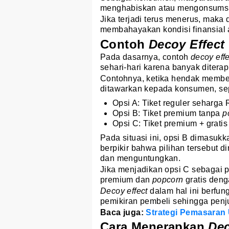
menghabiskan atau mengonsumsi 
Jika terjadi terus menerus, maka
membahayakan kondisi finansial ap
Contoh
Decoy Effect
Pada dasarnya, contoh
decoy eff
sehari-hari karena banyak ditera
Contohnya, ketika hendak membeli 
ditawarkan kepada konsumen, sepe
Opsi A: Tiket reguler seharga
Opsi B: Tiket premium tanpa
p
Opsi C: Tiket premium + grati
Pada situasi ini, opsi B dimasuk
berpikir bahwa pilihan tersebut di
dan menguntungkan.
Jika menjadikan opsi C sebagai p
premium dan
popcorn
gratis deng
Decoy effect
dalam hal ini berfun
pemikiran pembeli sehingga penju
Baca juga:
Strategi Pemasaran
Cara Menerapkan
Dec