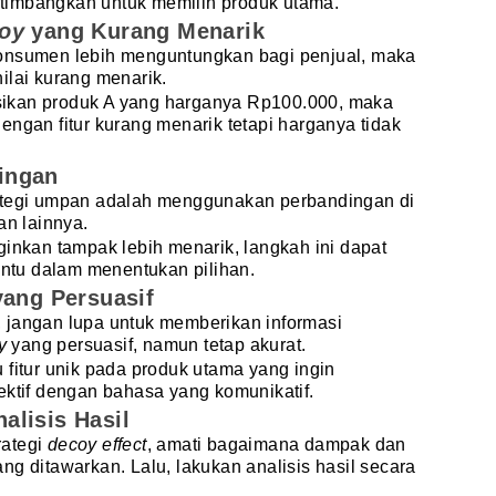
timbangkan untuk memilih produk utama.
coy
yang Kurang Menarik
konsumen lebih menguntungkan bagi penjual, maka
ilai kurang menarik.
ikan produk A yang harganya Rp100.000, maka
engan fitur kurang menarik tetapi harganya tidak
ingan
rategi umpan adalah menggunakan perbandingan di
an lainnya.
ginkan tampak lebih menarik, langkah ini dapat
tu dalam menentukan pilihan.
yang Persuasif
 jangan lupa untuk memberikan informasi
oy
yang persuasif, namun tetap akurat.
 fitur unik pada produk utama yang ingin
ektif dengan bahasa yang komunikatif.
alisis Hasil
rategi
decoy effect
, amati bagaimana dampak dan
ng ditawarkan. Lalu, lakukan analisis hasil secara