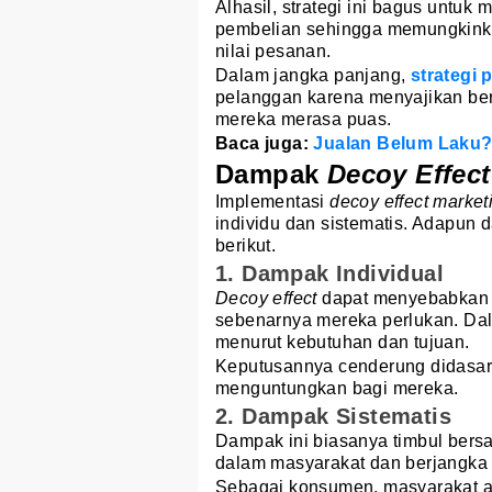
Alhasil, strategi ini bagus untu
pembelian sehingga memungkinka
nilai pesanan.
Dalam jangka panjang,
strategi
pelanggan karena menyajikan be
mereka merasa puas.
Baca juga:
Jualan Belum Laku? 
Dampak
Decoy Effect
Implementasi
decoy effect marke
individu dan sistematis. Adapun
berikut.
1. Dampak Individual
Decoy effect
dapat menyebabkan p
sebenarnya mereka perlukan. Dala
menurut kebutuhan dan tujuan.
Keputusannya cenderung didasark
menguntungkan bagi mereka.
2. Dampak Sistematis
Dampak ini biasanya timbul bers
dalam masyarakat dan berjangka
Sebagai konsumen, masyarakat 