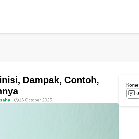
inisi, Dampak, Contoh,
Komen
nnya
0
usaha
16 October 2025