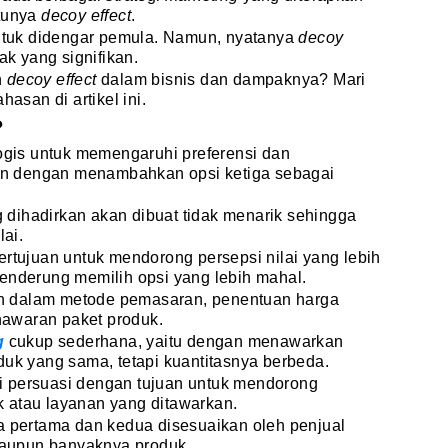
atunya
decoy effect
.
untuk didengar pemula. Namun, nyatanya
decoy
 yang signifikan.
n
decoy effect
dalam bisnis dan dampaknya? Mari
hasan di artikel ini.
?
logis untuk memengaruhi preferensi dan
n dengan menambahkan opsi ketiga sebagai
dihadirkan akan dibuat tidak menarik sehingga
lai.
ertujuan untuk mendorong persepsi nilai yang lebih
enderung memilih opsi yang lebih mahal.
akan dalam metode pemasaran, penentuan harga
awaran paket produk.
g
cukup sederhana, yaitu dengan menawarkan
duk yang sama, tetapi kuantitasnya berbeda.
i persuasi dengan tujuan untuk mendorong
 atau layanan yang ditawarkan.
ga pertama dan kedua disesuaikan oleh penjual
aupun banyaknya produk.