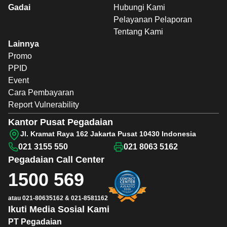
Gadai
Hubungi Kami
Pelayanan Pelaporan
Tentang Kami
Lainnya
Promo
PPID
Event
Cara Pembayaran
Report Vulnerability
Kantor Pusat Pegadaian
Jl. Kramat Raya 162 Jakarta Pusat 10430 Indonesia
021 3155 550
021 8063 5162
Pegadaian
Call Center
1500 569
atau
021-80635162
&
021-8581162
Ikuti Media Sosial Kami
PT Pegadaian