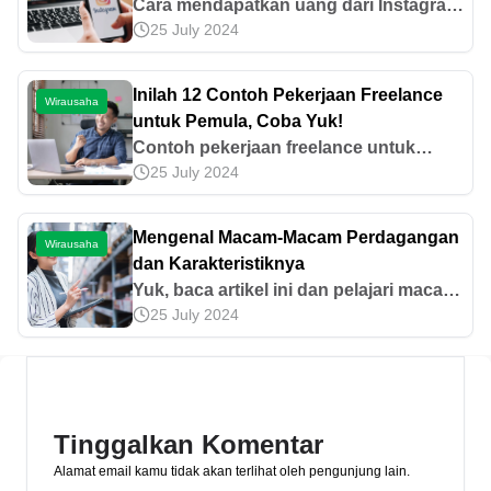
Cara mendapatkan uang dari Instagram
25 July 2024
sangat beragam, mulai menjadi
selebgram, content creator, hingga
admin akun bisnis. Ketahui cara lainnya
Inilah 12 Contoh Pekerjaan Freelance
Wirausaha
di sini, yuk!
untuk Pemula, Coba Yuk!
Contoh pekerjaan freelance untuk
25 July 2024
pemula sangat beragam, seperti
proofreader, reseller, dan translator.
Ketahui contoh pekerjaan freelance
Mengenal Macam-Macam Perdagangan
Wirausaha
lainnya di sini!
dan Karakteristiknya
Yuk, baca artikel ini dan pelajari macam-
25 July 2024
macam perdagangan dan
karakteristiknya, mulai dari domestik
hingga internasional, seperti ekspor
serta impor!
Tinggalkan Komentar
Alamat email kamu tidak akan terlihat oleh pengunjung lain.