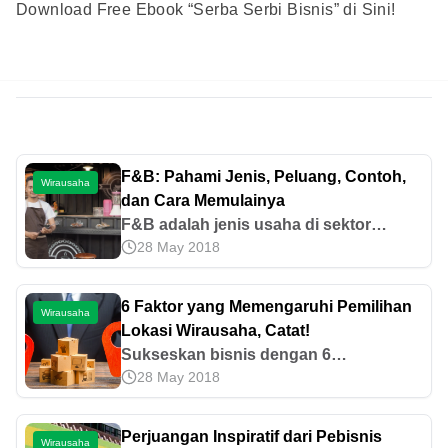
Download Free Ebook “Serba Serbi Bisnis” di Sini!
F&B: Pahami Jenis, Peluang, Contoh,
Wirausaha
dan Cara Memulainya
F&B adalah jenis usaha di sektor
28 May 2018
kuliner yang fokus pada penyajian
makanan dan minuman langsung
kepada pelanggan. Yuk, cari tahu lebih
6 Faktor yang Memengaruhi Pemilihan
Wirausaha
banyak di sini!
Lokasi Wirausaha, Catat!
Sukseskan bisnis dengan 6
28 May 2018
pertimbangan kunci dalam memilih
lokasi usaha yang strategis. Dari
aksesibilitas hingga budget. Pelajari
Perjuangan Inspiratif dari Pebisnis
Wirausaha