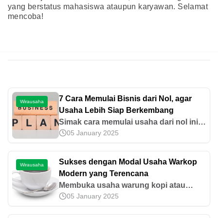
yang berstatus mahasiswa ataupun karyawan. Selamat
mencoba!
7 Cara Memulai Bisnis dari Nol, agar
Wirausaha
Usaha Lebih Siap Berkembang
Simak cara memulai usaha dari nol ini,
05 January 2025
agar bisnismu tidak terjebak dalam
pasar yang sudah mengalami
kejenuhan. Baca sekarang!
Sukses dengan Modal Usaha Warkop
Wirausaha
Modern yang Terencana
Membuka usaha warung kopi atau
05 January 2025
warkop dapat menghasilkan
keuntungan besar lho. Yuk, cari tahu