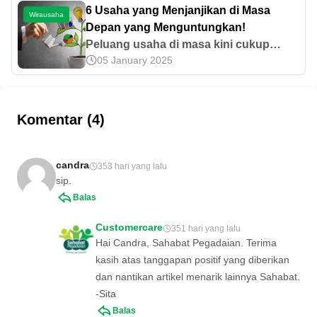
berapa modal usaha warkop yang
6 Usaha yang Menjanjikan di Masa
Wirausaha
kamu butuhkan di sini!
Depan yang Menguntungkan!
Peluang usaha di masa kini cukup
05 January 2025
terbuka luas dan ada beberapa usaha
yang menjanjikan untuk pemula. Yuk,
simak artikel peluang untuk pemula.
Komentar (4)
candra
353 hari yang lalu
sip.
Balas
Customercare
351 hari yang lalu
Hai Candra, Sahabat Pegadaian. Terima
kasih atas tanggapan positif yang diberikan
dan nantikan artikel menarik lainnya Sahabat.
-Sita
Balas