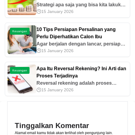
Strategi apa saja yang bisa kita lakukan
15 January 2026
jika akan menaikkan harga jual tanpa
perlu takut kehilangan pelanggan? Yuk
kita bahas tips-tipsnya sampai tuntas
10 Tips Persiapan Persalinan yang
Keuangan
Perlu Diperhatikan Calon Ibu
Agar berjalan dengan lancar, persiapan
15 January 2026
persalinan perlu diperhatikan dengan
baik bagi sang calon ibu. Yuk baca 10
tips dalam artikel ini!
Apa Itu Reversal Rekening? Ini Arti dan
Keuangan
Proses Terjadinya
Reversal rekening adalah proses
15 January 2026
pembalikan transaksi yang terjadi saat
ada kesalahan atau pembatalan
transfer. Pahami penyebab dan cara
mengatasinya di sini.
Tinggalkan Komentar
Alamat email kamu tidak akan terlihat oleh pengunjung lain.