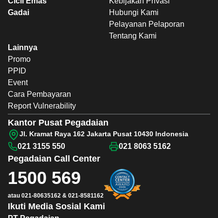
Cicil Emas
Kebijakan Privasi
Gadai
Hubungi Kami
Pelayanan Pelaporan
Tentang Kami
Lainnya
Promo
PPID
Event
Cara Pembayaran
Report Vulnerability
Kantor Pusat Pegadaian
Jl. Kramat Raya 162 Jakarta Pusat 10430 Indonesia
021 3155 550
021 8063 5162
Pegadaian
Call Center
1500 569
atau
021-80635162
&
021-8581162
Ikuti Media Sosial Kami