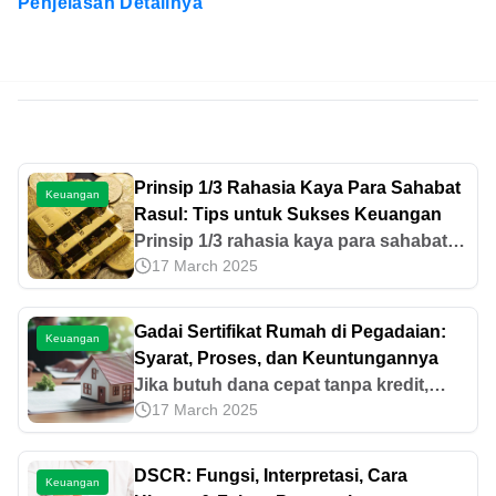
Penjelasan Detailnya
Prinsip 1/3 Rahasia Kaya Para Sahabat
Keuangan
Rasul: Tips untuk Sukses Keuangan
Prinsip 1/3 rahasia kaya para sahabat
17 March 2025
Rasul rahasia kesuksesan keuangan
yang diterapkan sahabat Nabi. Pelajari
bagaimana mengaplikasikan prinsip ini.
Gadai Sertifikat Rumah di Pegadaian:
Keuangan
Syarat, Proses, dan Keuntungannya
Jika butuh dana cepat tanpa kredit,
17 March 2025
gadai sertifikat rumah bisa menjadi
pilihan. Catat syarat gadai sertifikat
rumah di Pegadaian dan caranya di
DSCR: Fungsi, Interpretasi, Cara
Keuangan
sini!