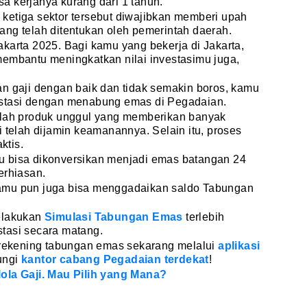
a kerjanya kurang dari 1 tahun.
ketiga sektor tersebut diwajibkan memberi upah
ng telah ditentukan oleh pemerintah daerah.
karta 2025. Bagi kamu yang bekerja di Jakarta,
membantu meningkatkan nilai investasimu juga,
an gaji dengan baik dan tidak semakin boros, kamu
estasi dengan menabung emas di Pegadaian.
lah produk unggul yang memberikan banyak
i telah dijamin keamanannya. Selain itu, proses
ktis.
u bisa dikonversikan menjadi emas batangan 24
erhiasan.
amu pun juga bisa menggadaikan saldo Tabungan
elakukan
Simulasi Tabungan Emas
terlebih
tasi secara matang.
a rekening tabungan emas sekarang melalui
aplikasi
ungi
kantor cabang Pegadaian terdekat
!
ola Gaji. Mau Pilih yang Mana?