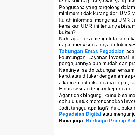
termasuk bagi karyawan yang mas
Pengusaha yang tergolong dalam 
minimum tidak kurang dari UMS ya
Itulah informasi mengenai UMR Ja
kenaikan UMR ini tentunya bisa 
bukan?
Nah, agar bisa mengelola kenaik
dapat menyisihkannya untuk inv
Tabungan Emas Pegadaian
ada
keuntungan. Layanan investasi in
pengajuannya pun mudah dan pra
Nantinya, saldo tabungan emasm
karat atau ditukar dengan emas p
Jika membutuhkan dana cepat, k
Emas sesuai dengan keperluan.
Agar tidak bingung, kamu bisa m
dahulu untuk merencanakan inves
Jadi, tunggu apa lagi? Yuk, buk
Pegadaian Digital
atau mengunj
Baca juga:
Berbagai Prinsip Kel