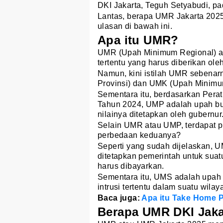
DKI Jakarta, Teguh Setyabudi, p
Lantas, berapa UMR Jakarta 2025
ulasan di bawah ini.
Apa itu UMR?
UMR (Upah Minimum Regional) ad
tertentu yang harus diberikan ol
Namun, kini istilah UMR sebena
Provinsi) dan UMK (Upah Minimum
Sementara itu, berdasarkan Per
Tahun 2024, UMP adalah upah bu
nilainya ditetapkan oleh gubernur
Selain UMR atau UMP, terdapat p
perbedaan keduanya?
Seperti yang sudah dijelaskan,
ditetapkan pemerintah untuk suat
harus dibayarkan.
Sementara itu, UMS adalah upah 
intrusi tertentu dalam suatu wilay
Baca juga:
Apa itu Take Home P
Berapa UMR DKI Jaka