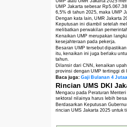
UMP atau UMR Jakarta 2025 meng
UMP Jakarta sebesar Rp5.067.38
6,5% di tahun 2025, maka UMP J
Dengan kata lain, UMR Jakarta 
Keputusan ini diambil setelah m
melibatkan perwakilan pemerintah
Kenaikan UMP merupakan langkah
kesejahteraan pada pekerja.
Besaran UMP tersebut dipastikan 
itu, kenaikan ini juga berlaku un
tahun.
Dilansir dari CNN, kenaikan upah
provinsi dengan UMP tertinggi di 
Baca juga:
Gaji Bulanan 4 Juta
Rincian UMS DKI Jak
Mengacu pada Peraturan Menteri
sektoral nilainya harus lebih bes
Berdasarkan Keputusan Gubernur 
rincian UMS Jakarta 2025 untuk tig