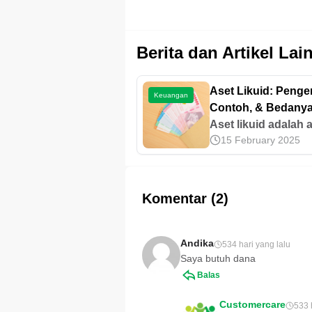
Berita dan Artikel Lai
Aset Likuid: Penger
Keuangan
Contoh, & Bedany
dengan Nonlikuid
Aset likuid adalah 
15 February 2025
yang bisa dicairka
menjadi uang tunai
secara mudah, sal
satunya adalah em
Komentar (2)
Mari pelajari
informasinya lebih 
di sini!
Andika
534 hari yang lalu
Saya butuh dana
Balas
Customercare
533 