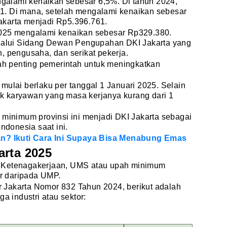
alami kenaikan sebesar 6,5%. Di tahun 2024,
1. Di mana, setelah mengalami kenaikan sebesar
akarta menjadi Rp5.396.761.
2025 mengalami kenaikan sebesar Rp329.380.
elalui Sidang Dewan Pengupahan DKI Jakarta yang
, pengusaha, dan serikat pekerja.
 penting pemerintah untuk meningkatkan
mulai berlaku per tanggal 1 Januari 2025. Selain
tuk karyawan yang masa kerjanya kurang dari 1
 minimum provinsi ini menjadi DKI Jakarta sebagai
Indonesia saat ini.
an? Ikuti Cara Ini Supaya Bisa Menabung Emas
arta 2025
 Ketenagakerjaan, UMS atau upah minimum
ar daripada UMP.
Jakarta Nomor 832 Tahun 2024, berikut adalah
a industri atau sektor: