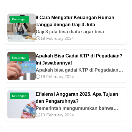
9 Cara Mengatur Keuangan Rumah
Keuangan
Tangga dengan Gaji 3 Juta
Gaji 3 juta bisa diatur agar bisa
19 February 2024
memenuhi kebutuhan selama sebulan.
Yuk, cari tahu cara mengatur keuangan
rumah tangga dengan gaji 3 juta di sini!
Apakah Bisa Gadai KTP di Pegadaian?
Keuangan
Ini Jawabannya!
Apakah bisa gadai KTP di Pegadaian?
19 February 2024
Simak penjelasan lengkap mengenai
fungsi KTP saat pengajuan beserta
daftar barang jaminannya di sini!
Efisiensi Anggaran 2025, Apa Tujuan
Keuangan
dan Pengaruhnya?
Pemerintah mengumumkan bahwa
19 February 2024
efisiensi anggaran tahun 2025 akan
dilakukan untuk beberapa instansi.
Lantas, apa dampaknya? Mari simak di