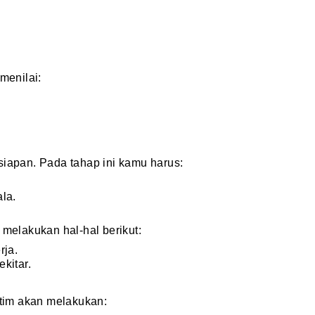
menilai:
siapan. Pada tahap ini kamu harus:
la.
 melakukan hal-hal berikut:
rja.
kitar.
 tim akan melakukan: