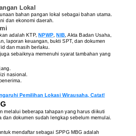
angan Lokal
naan bahan pangan lokal sebagai bahan utama.
ni dan ekonomi daerah.
smi
ikan adalah KTP,
NPWP
,
NIB
, Akta Badan Usaha,
, laporan keuangan, bukti SPT, dan dokumen
d dan masih berlaku.
mu juga sebaiknya memenuhi syarat tambahan yang
jang.
zi nasional.
 penerima.
garuhi Pemilihan Lokasi Wirausaha, Catat!
BG
melalui beberapa tahapan yang harus diikuti
ata dan dokumen sudah lengkap sebelum memulai.
untuk mendaftar sebagai SPPG MBG adalah