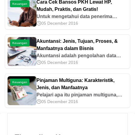
Cara Cek Bansos PKH Lewat HP,
Keuangan
Mudah, Praktis, dan Gratis!
Untuk mengetahui data penerima
05 December 2016
bantuan sosial PKH, kamu bisa
mengeceknya secara online melalui
aplikasi atau laman resmi Kemensos.
Akuntansi: Jenis, Tujuan, Proses, &
Keuangan
Ini dia caranya!
Manfaatnya dalam Bisnis
Akuntansi adalah pengolahan data
05 December 2016
tentang keuangan yang meliputi
pencatatan, penyajian, hingga analisis.
Mari simak pembahasannya lebih lanjut
Pinjaman Multiguna: Karakteristik,
Keuangan
di sini.
Jenis, dan Manfaatnya
Pelajari apa itu pinjaman multiguna,
05 December 2016
mulai dari pengertian, jenis, manfaat,
syarat, hingga cara mengajukannya di
Pegadaian dengan praktis.