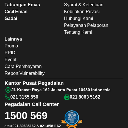
Tabungan Emas
Syarat & Ketentuan
Cicil Emas
Kebijakan Privasi
Gadai
Hubungi Kami
Pelayanan Pelaporan
Tentang Kami
Lainnya
Promo
PPID
Event
Cara Pembayaran
Report Vulnerability
Kantor Pusat Pegadaian
Jl. Kramat Raya 162 Jakarta Pusat 10430 Indonesia
021 3155 550
021 8063 5162
Pegadaian
Call Center
1500 569
atau
021-80635162
&
021-8581162