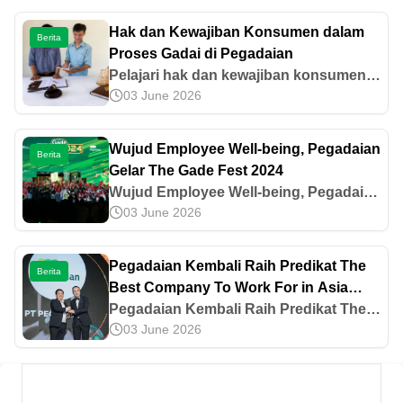
Hak dan Kewajiban Konsumen dalam
Berita
Proses Gadai di Pegadaian
Pelajari hak dan kewajiban konsumen
03 June 2026
dalam proses gadai di Pegadaian yang
sesuai dengan regulasi resmi OJK
(Otoritas Jasa Keuangan). Baca di sini!
Wujud Employee Well-being, Pegadaian
Berita
Gelar The Gade Fest 2024
Wujud Employee Well-being, Pegadaian
03 June 2026
Gelar The Gade Fest 2024
Pegadaian Kembali Raih Predikat The
Berita
Best Company To Work For in Asia
Untuk Ketujuh Kalinya
Pegadaian Kembali Raih Predikat The
03 June 2026
Best Company To Work For in Asia
Untuk Ketujuh Kalinya